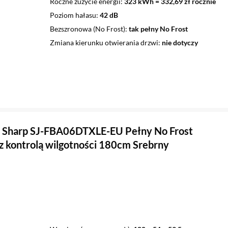
Roczne zużycie energii
323 kWh = 332,69 zł rocznie
Poziom hałasu
42 dB
Bezszronowa (No Frost)
tak pełny No Frost
Zmiana kierunku otwierania drzwi
nie dotyczy
 Sharp SJ-FBA06DTXLE-EU Pełny No Frost
 z kontrolą wilgotności 180cm Srebrny