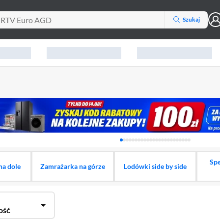
Szukaj
Karuzela z banerami, aktu
Sp
na dole
Zamrażarka na górze
Lodówki side by side
ość