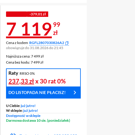
Z KODEM
-379,01 zł
Cena 7 119,99 z
7 119
99
zł
Cena z kodem
RGFL2807030826A2
obowiązuje do 31.08.2026 do 21:45
Najniższa cena: 7 499 zł
Najniższa cena:
7 499 zł
Cena bez kodu: 7 499 zł
Cena bez kodu:
7 499 zł
Raty
RRSO 0%
237,33 zł
x 30 rat
0%
DO LISTOPADA NIE PŁACISZ!
U Ciebie:
już jutro!
W sklepie:
już jutro!
Dostępność w sklepie
Darmowa dostawa 10 sie. (poniedziałek)