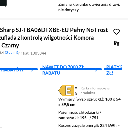
Zmiana kierunku otwierania drzwi
nie dotyczy
Sharp SJ-FBA06DTXBE-EU Pełny No Frost
uflada z kontrolą wilgotności Komora
i Czarny
3.4
5 opinii
nr kat. 1383344
NAWET DO 7000 ZŁ
PIĄTY PR
L RABATÓW
RABATU
ZŁ!
Karta informacyjna
Plik w formacie pdf
(otworzy się w nowym oknie)
produktu
Wymiary (wys.x szer.x gł.)
180 x 54
x 59,5 cm
Pojemność chłodziarki /
zamrażarki
195 l / 75 l
Roczne zużycie energii
224 kWh =