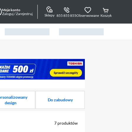
Moje konto
Zaloguj / Zarejestruj
Sklepy
855 855 855
Obserwowane
Koszyk
alny element 1 z 24
ersonalizowany
Do zabudowy
design
7
produktów