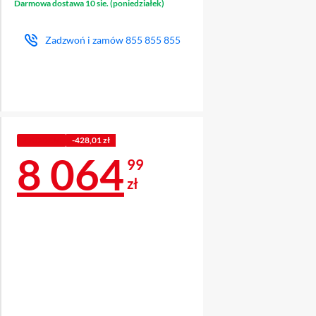
Darmowa dostawa 10 sie. (poniedziałek)
Zadzwoń i zamów
855 855 855
Z KODEM
-428,01 zł
Cena 8 064,99 z
8 064
99
zł