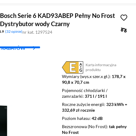
Bosch Serie 6 KAD93ABEP Pełny No Frost
Dystrybutor wody Czarny
4.9
32 opinie
nr kat. 1297524
L RABATÓW
Karta informacyjna
Plik w formacie pdf
(otworzy się w nowym oknie)
produktu
Wymiary (wys.x szer.x gł.)
178,7 x
90,8 x 70,7 cm
Pojemność chłodziarki /
zamrażarki
371 l / 191 l
Roczne zużycie energii
323 kWh =
332,69 zł rocznie
Poziom hałasu
42 dB
Bezszronowa (No Frost)
tak pełny
No Frost