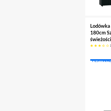
Lodówka 
180cm Sz
świeżośc
3.4 gwiazdek
FESTIWA