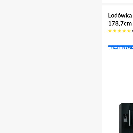
Lodówka 
178,7cm 
4.9 gwiazdek
FESTIWA