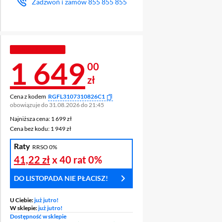
Zadzwoń i zamów
855 855 855
TANIEJ Z KODEM
Cena 1 649 zł
1 649
00
zł
Cena z kodem
RGFL3107310826C1
obowiązuje do 31.08.2026 do 21:45
ODUKT ZA 1
Najniższa cena: 1 699 zł
Najniższa cena:
1 699 zł
NOWOŚĆ
Cena bez kodu: 1 949 zł
Cena bez kodu:
1 949 zł
Raty
RRSO 0%
41,22 zł
x 40 rat
0%
DO LISTOPADA NIE PŁACISZ!
U Ciebie:
już jutro!
W sklepie:
już jutro!
Dostępność w sklepie