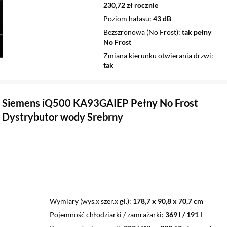
230,72 zł rocznie
Poziom hałasu
43 dB
Bezszronowa (No Frost)
tak pełny
No Frost
Zmiana kierunku otwierania drzwi
tak
 Siemens iQ500 KA93GAIEP Pełny No Frost
 Dystrybutor wody Srebrny
Wymiary (wys.x szer.x gł.)
178,7 x 90,8 x 70,7 cm
Pojemność chłodziarki / zamrażarki
369 l / 191 l