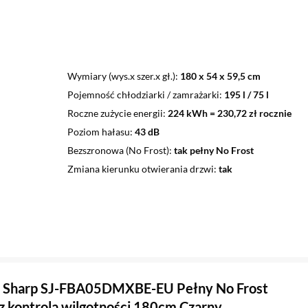
Wymiary (wys.x szer.x gł.)
180 x 54 x 59,5 cm
Pojemność chłodziarki / zamrażarki
195 l / 75 l
Roczne zużycie energii
224 kWh = 230,72 zł rocznie
Poziom hałasu
43 dB
Bezszronowa (No Frost)
tak pełny No Frost
Zmiana kierunku otwierania drzwi
tak
 Sharp SJ-FBA05DMXBE-EU Pełny No Frost
 z kontrolą wilgotności 180cm Czarny