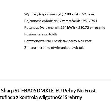
Wymiary (wys.x szer.x gł.)
180 x 54 x 59,5 cm
Pojemność chłodziarki / zamrażarki
195 l / 75 l
Roczne zużycie energii
224 kWh = 230,72 zł rocznie
Poziom hałasu
43 dB
Bezszronowa (No Frost)
tak pełny No Frost
Zmiana kierunku otwierania drzwi
tak
 Sharp SJ-FBA05DMXLE-EU Pełny No Frost
uflada z kontrolą wilgotności Srebrny