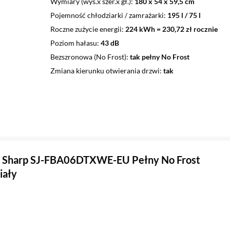
Wymiary (wys.x szer.x gł.)
180 x 54 x 59,5 cm
Pojemność chłodziarki / zamrażarki
195 l / 75 l
Roczne zużycie energii
224 kWh = 230,72 zł rocznie
Poziom hałasu
43 dB
Bezszronowa (No Frost)
tak pełny No Frost
Zmiana kierunku otwierania drzwi
tak
 Sharp SJ-FBA06DTXWE-EU Pełny No Frost
iały