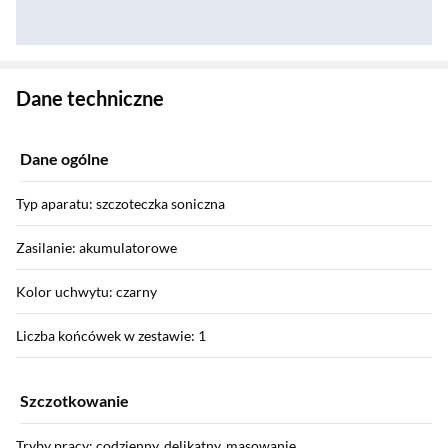
Zostałeś przeniesiony do danych technicznych produktu
Dane techniczne
Dane ogólne
Typ aparatu: szczoteczka soniczna
Zasilanie: akumulatorowe
Kolor uchwytu: czarny
Liczba końcówek w zestawie: 1
Szczotkowanie
Tryby pracy: codzienny, delikatny, masowanie