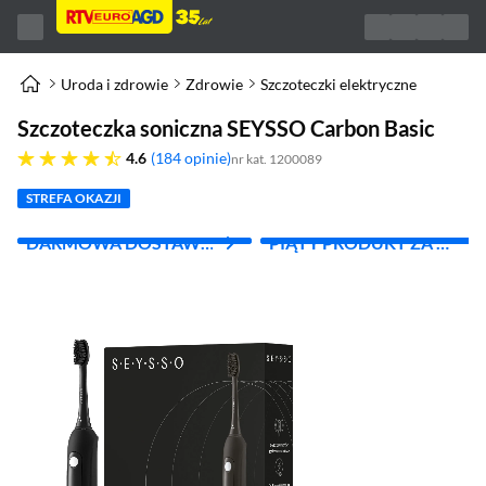
Uroda i zdrowie
Zdrowie
Szczoteczki elektryczne
Szczoteczka soniczna SEYSSO Carbon Basic
4.6 gwiazdek
4.6
184 opinie
nr kat. 1200089
STREFA OKAZJI
DARMOWA DOSTAWA
PIĄTY PRODUKT ZA 1
Z INPOST
ZŁ!