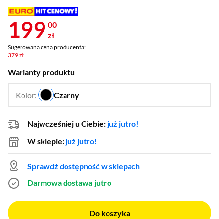
199
00
zł
Sugerowana cena producenta:
379 zł
Warianty produktu
Kolor:
Czarny
…
Najwcześniej u Ciebie:
już jutro!
W sklepie:
już jutro!
Sprawdź dostępność w sklepach
Darmowa dostawa
jutro
Do koszyka