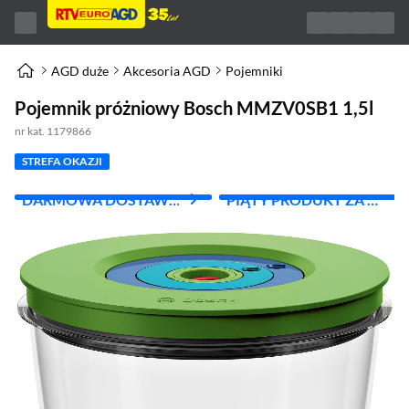
AGD duże
Akcesoria AGD
Pojemniki
Pojemnik próżniowy Bosch MMZV0SB1 1,5l
nr kat. 1179866
STREFA OKAZJI
DARMOWA DOSTAWA
PIĄTY PRODUKT ZA 1
Z INPOST
ZŁ!