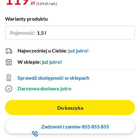
zł
(119 zł / szt.)
Warianty produktu
Pojemność:
1,5 l
…
0,75 l
Najwcześniej u Ciebie:
już jutro!
W sklepie:
już jutro!
Sprawdź dostępność w sklepach
Darmowa dostawa
jutro
Do koszyka
Zadzwoń i zamów 855 855 855