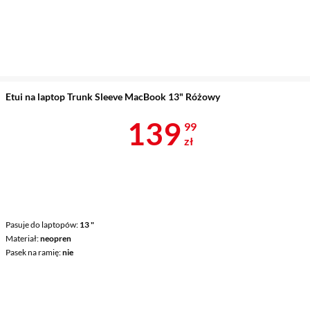
Etui na laptop Trunk Sleeve MacBook 13" Różowy
Cena 139,99 
139
99
zł
Pasuje do laptopów
13 "
Materiał
neopren
Pasek na ramię
nie