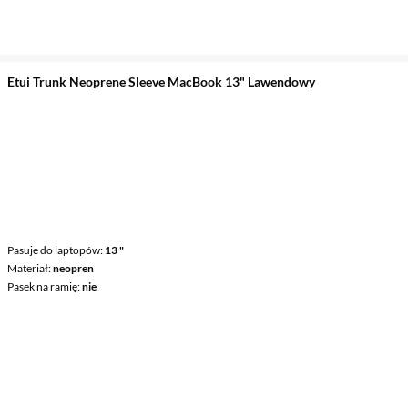
Etui Trunk Neoprene Sleeve MacBook 13" Lawendowy
Pasuje do laptopów
13 "
Materiał
neopren
Pasek na ramię
nie