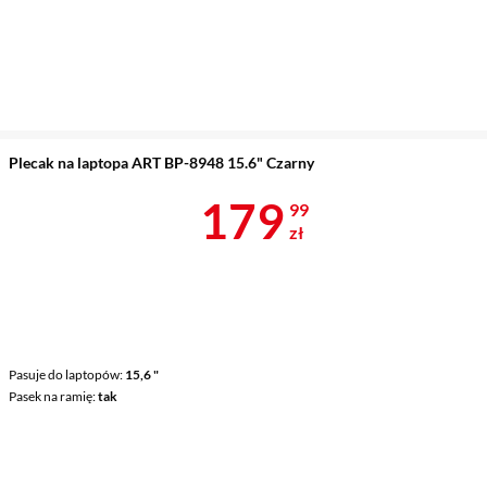
Plecak na laptopa ART BP-8948 15.6" Czarny
Cena 179,99 
179
99
zł
Pasuje do laptopów
15,6 "
Pasek na ramię
tak