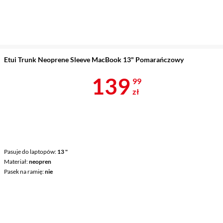
Etui Trunk Neoprene Sleeve MacBook 13" Pomarańczowy
Cena 139,99 
139
99
zł
Pasuje do laptopów
13 "
Materiał
neopren
Pasek na ramię
nie