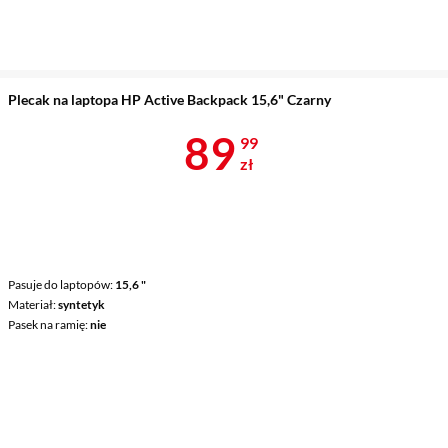
Plecak na laptopa HP Active Backpack 15,6" Czarny
Cena 89,99 z
89
99
zł
Pasuje do laptopów
15,6 "
Materiał
syntetyk
Pasek na ramię
nie