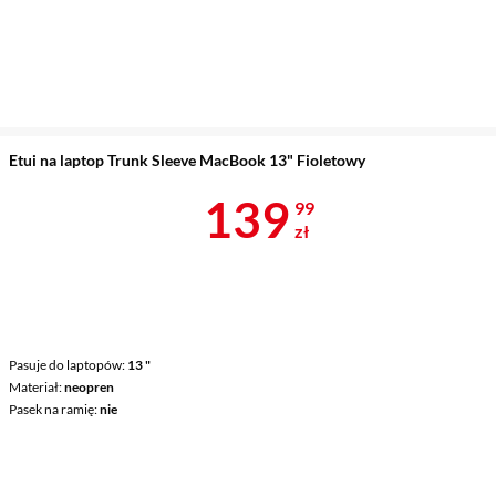
Etui na laptop Trunk Sleeve MacBook 13" Fioletowy
Cena 139,99 
139
99
zł
Pasuje do laptopów
13 "
Materiał
neopren
Pasek na ramię
nie