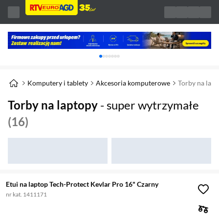
Karuzela z banerami, aktualny element 1 z 
Komputery i tablety
Akcesoria komputerowe
Torby na lap
Torby na laptopy
- super wytrzymałe
(16)
Etui na laptop Tech-Protect Kevlar Pro 16" Czarny
nr kat. 1411171