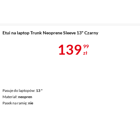
Etui na laptop Trunk Neoprene Sleeve 13" Czarny
Cena 139,99 
139
99
zł
Pasuje do laptopów
13 "
Materiał
neopren
Pasek na ramię
nie