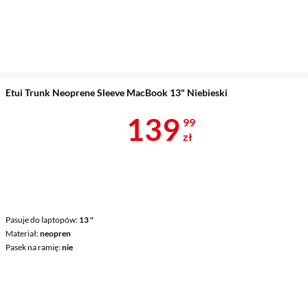
Etui Trunk Neoprene Sleeve MacBook 13" Niebieski
Cena 139,99 
139
99
zł
Pasuje do laptopów
13 "
Materiał
neopren
Pasek na ramię
nie