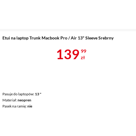
Etui na laptop Trunk Macbook Pro / Air 13" Sleeve Srebrny
Cena 139,99 
139
99
zł
Pasuje do laptopów
13 "
Materiał
neopren
Pasek na ramię
nie