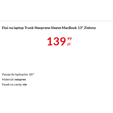
Etui na laptop Trunk Neoprene Sleeve MacBook 13" Zielony
Cena 139,99 
139
99
zł
Pasuje do laptopów
13 "
Materiał
neopren
Pasek na ramię
nie