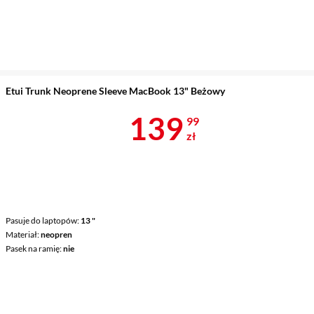
Etui Trunk Neoprene Sleeve MacBook 13" Beżowy
Cena 139,99 
139
99
zł
Pasuje do laptopów
13 "
Materiał
neopren
Pasek na ramię
nie