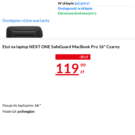
W sklepie:
już jutro!
Dostępność w sklepie
Darmowa dostawa jutro
Dostępne różne warianty
Pasuje do laptopów
14 "
Pasek na ramię
nie
Etui na laptop NEXT ONE SafeGuard MacBook Pro 16" Czarny
Z KODEM
-30 zł
Cena 119,99 
119
99
zł
Pasuje do laptopów
16 "
Materiał
poliwęglan