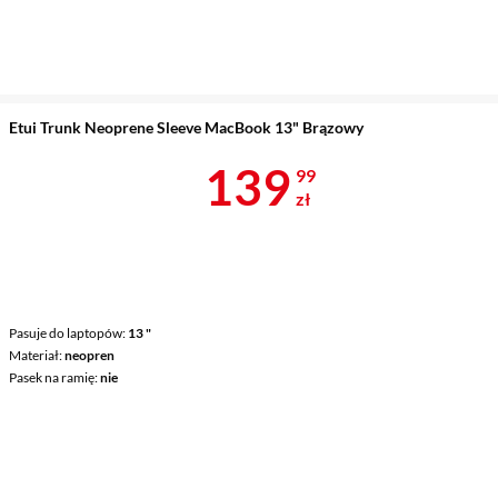
Etui Trunk Neoprene Sleeve MacBook 13" Brązowy
Cena 139,99 
139
99
zł
Pasuje do laptopów
13 "
Materiał
neopren
Pasek na ramię
nie