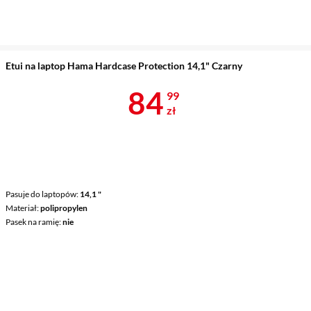
Etui na laptop Hama Hardcase Protection 14,1" Czarny
Cena 84,99 z
84
99
zł
Pasuje do laptopów
14,1 "
Materiał
polipropylen
Pasek na ramię
nie