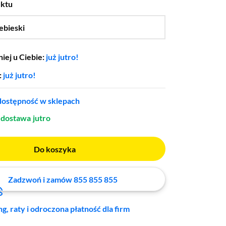
uktu
ebieski
…
iej u Ciebie:
już jutro!
:
już jutro!
ostępność w sklepach
dostawa
jutro
Do koszyka
Zadzwoń i zamów 855 855 855
ng, raty i odroczona płatność dla firm