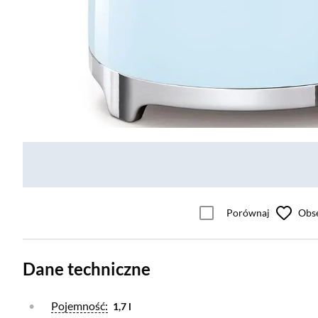
Porównaj
Obs
Dane techniczne
Otwórz warstwę
Pojemność:
1,7 l