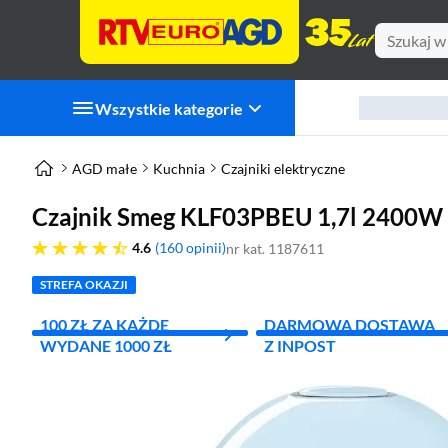
Wszystkie kategorie
AGD małe
Kuchnia
Czajniki elektryczne
Czajnik Smeg KLF03PBEU 1,7l 2400W
4.6 gwiazdek
4.6
160 opinii
nr kat. 1187611
STREFA OKAZJI
100 ZŁ ZA KAŻDE
DARMOWA DOSTAWA
WYDANE 1000 ZŁ
Z INPOST