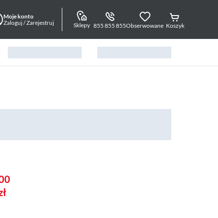
Moje konto
Zaloguj / Zarejestruj
Sklepy
855 855 855
Obserwowane
Koszyk
00
zł