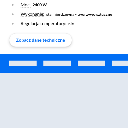
Otwórz warstwę
Moc:
2400 W
Otwórz warstwę
Wykonanie:
stal nierdzewna - tworzywo sztuczne
Otwórz warstwę
Regulacja temperatury:
nie
Zobacz dane techniczne
Zostałeś przeniesiony do sekcji akcesoriów