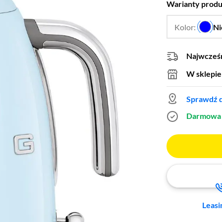
Warianty prod
Kolor:
Ni
Najwcześn
W sklepie
Sprawdź d
Darmowa 
Leasi