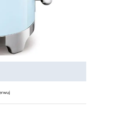
erwuj