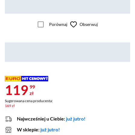
Porównaj
Obserwuj
119
99
zł
Sugerowana cena producenta:
169 zł
Najwcześniej u Ciebie:
już jutro!
W sklepie:
już jutro!