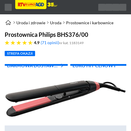
Uroda i zdrowie
Uroda
Prostownice i karbownice
Prostownica Philips BHS376/00
4.9 gwiazdek
4.9
71 opinii
nr kat. 1183149
STREFA OKAZJI
DARMOWA DOSTAWA
EURO HIT CENOWY
Z INPOST