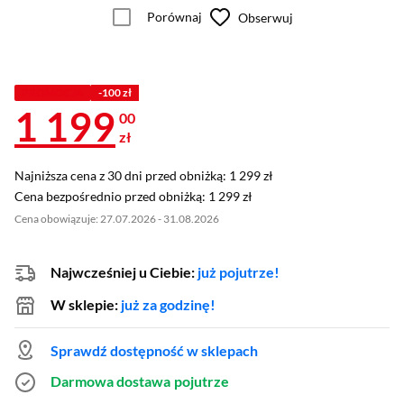
Porównaj
Obserwuj
PROMOCJA
-100 zł
1 199
00
zł
Najniższa cena z 30 dni przed obniżką: 1 299 zł
Najniższa cena z 30 dni przed obniżką:
1 299 zł
Cena bezpośrednio przed obniżką: 1 299 zł
Cena bezpośrednio przed obniżką:
1 299 zł
Cena obowiązuje: 27.07.2026 - 31.08.2026
Najwcześniej u Ciebie:
już pojutrze!
W sklepie:
już za godzinę!
Sprawdź dostępność w sklepach
Darmowa dostawa
pojutrze