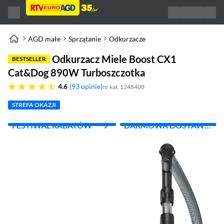
AGD małe
Sprzątanie
Odkurzacze
Odkurzacz Miele Boost CX1
BESTSELLER
Cat&Dog 890W Turboszczotka
4.6 gwiazdek
4.6
93 opinie
nr kat. 1248408
STREFA OKAZJI
FESTIWAL RABATÓW
DARMOWA DOSTAWA
Z INPOST