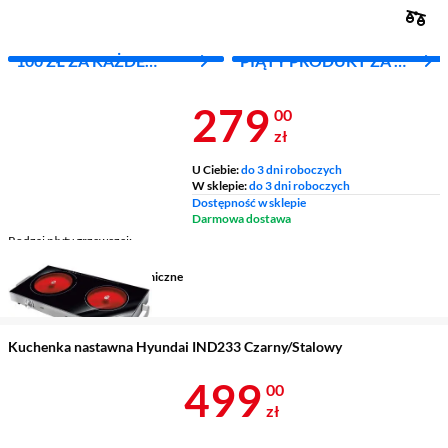
100 ZŁ ZA KAŻDE
PIĄTY PRODUKT ZA 1
WYDANE 1000 ZŁ
ZŁ!
Cena 279 zł
279
00
zł
U Ciebie:
do 3 dni roboczych
W sklepie:
do 3 dni roboczych
Dostępność w sklepie
Darmowa dostawa
Rodzaj płyty grzewczej
elektryczna
Pola grzewcze
2 pola ceramiczne
Kolor
czarny - stalowy
Kuchenka nastawna Hyundai IND233 Czarny/Stalowy
Cena 499 zł
499
00
zł