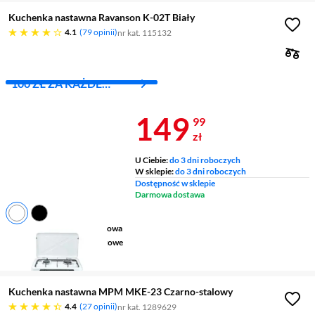
Kuchenka nastawna Ravanson K-02T Biały
4.1 gwiazdek
4.1
79 opinii
nr kat. 115132
100 ZŁ ZA KAŻDE
WYDANE 1000 ZŁ
Cena 149,99 
149
99
zł
U Ciebie:
do 3 dni roboczych
W sklepie:
do 3 dni roboczych
Dostępność w sklepie
Darmowa dostawa
Rodzaj płyty grzewczej
gazowa
Pola grzewcze
2 palniki gazowe
Kolor
biały
Kuchenka nastawna MPM MKE-23 Czarno-stalowy
4.4 gwiazdek
4.4
27 opinii
nr kat. 1289629