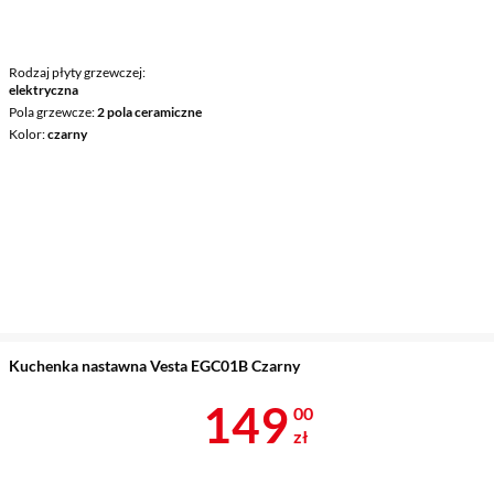
Rodzaj płyty grzewczej
elektryczna
Pola grzewcze
2 pola ceramiczne
Kolor
czarny
Kuchenka nastawna Vesta EGC01B Czarny
Cena 149 zł
149
00
zł