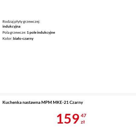
Rodzaj płyty grzewczej
indukcyjna
Pola grzewcze
1 pole indukcyjne
Kolor
biało-czarny
Kuchenka nastawna MPM MKE-21 Czarny
Cena 159,47 
159
47
zł