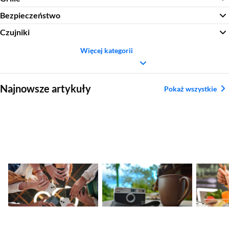
Bezpieczeństwo
Czujniki
Więcej kategorii
Sekcja pominięta
Najnowsze artykuły
Pokaż wszystkie
Nadchodzące
Ranking aparatów
Najleps
premiery smartfonów
kompaktowych.
tytanow
– kalendarz nowości
Najlepsze modele
2026
2026
Sekcja pominięta