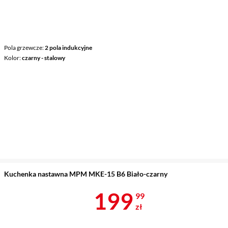
Pola grzewcze
2 pola indukcyjne
Kolor
czarny - stalowy
Kuchenka nastawna MPM MKE-15 B6 Biało-czarny
Cena 199,99 
199
99
zł