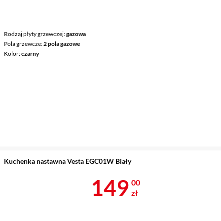
Rodzaj płyty grzewczej
gazowa
Pola grzewcze
2 pola gazowe
Kolor
czarny
Kuchenka nastawna Vesta EGC01W Biały
Cena 149 zł
149
00
zł