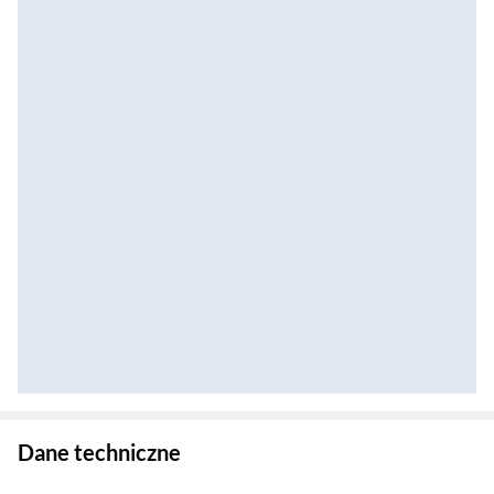
Zostałeś przeniesiony do danych technicznych produktu
Dane techniczne