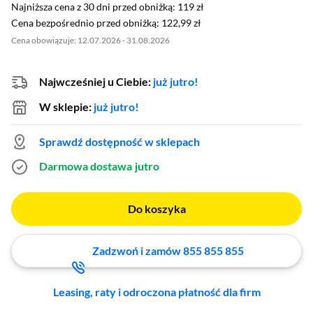
Najniższa cena z 30 dni przed obniżką: 119 zł
Najniższa cena z 30 dni przed obniżką:
119 zł
Cena bezpośrednio przed obniżką: 122,99 zł
Cena bezpośrednio przed obniżką:
122,99 zł
Cena obowiązuje: 12.07.2026 - 31.08.2026
Najwcześniej u Ciebie:
już jutro!
W sklepie:
już jutro!
Sprawdź dostępność w sklepach
Darmowa dostawa
jutro
Do koszyka
Zadzwoń i zamów 855 855 855
Leasing, raty i odroczona płatność dla firm