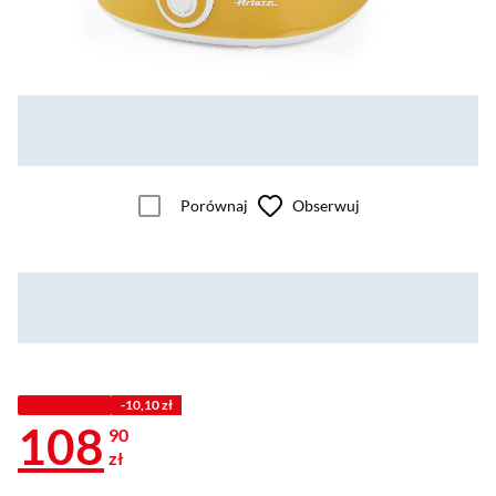
Porównaj
Obserwuj
PROMOCJA
-10,10 zł
108
90
zł