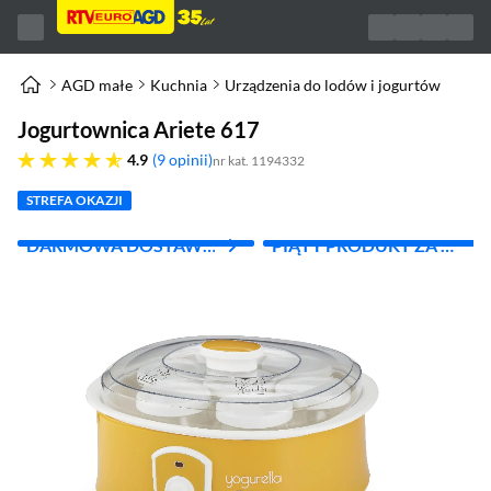
AGD małe
Kuchnia
Urządzenia do lodów i jogurtów
Jogurtownica Ariete 617
4.9 gwiazdek
4.9
9 opinii
nr kat. 1194332
STREFA OKAZJI
DARMOWA DOSTAWA
PIĄTY PRODUKT ZA 1
Z INPOST
ZŁ!