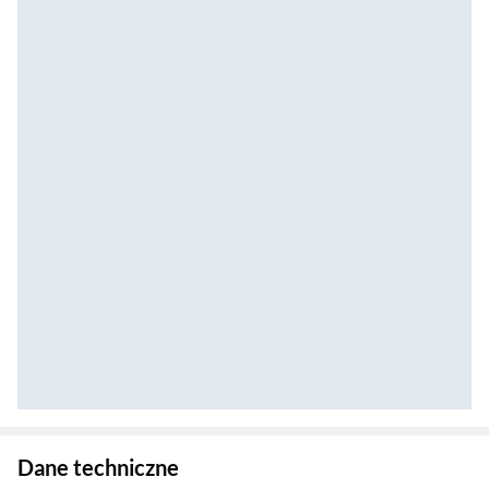
Zostałeś przeniesiony do danych technicznych produktu
Dane techniczne