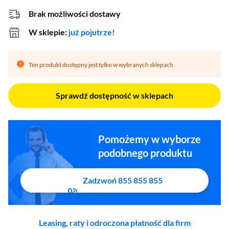
Brak możliwości dostawy
W sklepie:
już pojutrze!
Ten produkt dostępny jest tylko w wybranych sklepach
Sprawdź dostępność w sklepach
Pomożemy w wyborze
podobnego produktu
Zadzwoń 855 855 855
Leasing, raty i odroczona płatność dla firm