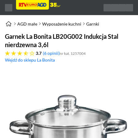
AGD małe
Wyposażenie kuchni
Garnki
Garnek La Bonita LB20G002 Indukcja Stal
nierdzewna 3,6l
3.7 gwiazdek
3.7
6 opinii
nr kat. 1257004
Wejdź do sklepu La Bonita
(otworzy się w nowym oknie)