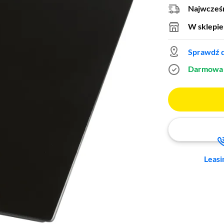
Najwcześn
W sklepie
Sprawdź d
Darmowa 
Leasi