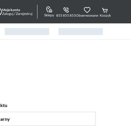
Moje konto
Zaloguj / Zarejestruj
Sklepy
855 855 855
Obserwowane
Koszyk
uktu
arny
…