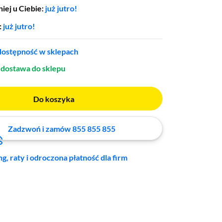
iej u Ciebie:
już jutro!
:
już jutro!
ostępność w sklepach
dostawa do sklepu
Do koszyka
Zadzwoń i zamów 855 855 855
ng, raty i odroczona płatność dla firm