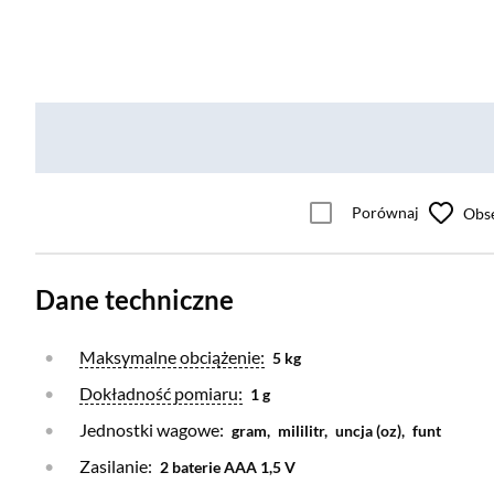
Porównaj
Obs
Dane techniczne
Otwórz warstwę
Maksymalne obciążenie:
5 kg
Otwórz warstwę
Dokładność pomiaru:
1 g
Jednostki wagowe:
gram,
mililitr,
uncja (oz),
funt
Zasilanie:
2 baterie AAA 1,5 V