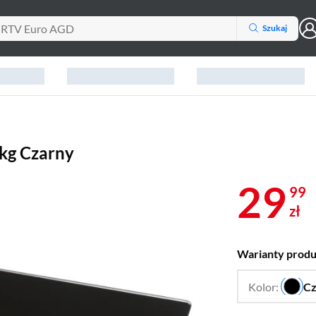
Szukaj
kg Czarny
29
99
zł
Warianty prod
Kolor:
Cz