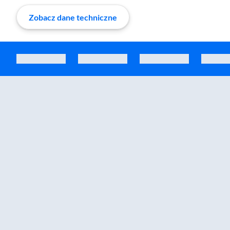
Zobacz dane techniczne
Zostałeś przeniesiony do sekcji akcesoriów