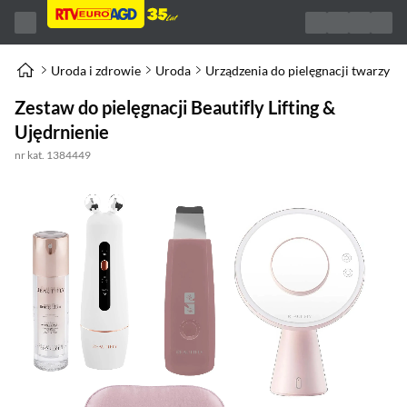
Uroda i zdrowie
Uroda
Urządzenia do pielęgnacji twarzy
Zestaw do pielęgnacji Beautifly Lifting &
Ujędrnienie
nr kat. 1384449