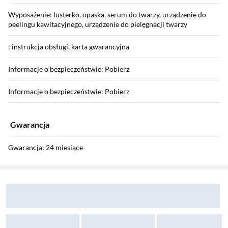
Wyposażenie: lusterko, opaska, serum do twarzy, urządzenie do
peelingu kawitacyjnego, urządzenie do pielęgnacji twarzy
: instrukcja obsługi, karta gwarancyjna
Informacje o bezpieczeństwie: Pobierz
Informacje o bezpieczeństwie: Pobierz
Gwarancja
Gwarancja: 24 miesiące
Sekcja pominięta
Zostałeś przeniesiony do opinii
Zostałeś przeniesiony do pytań i odpowiedzi
Szczegółowe warunki gwarancji: Pobierz
Producent
Nazwa producenta: BEAUTY FACTOR SP. Z O.O.