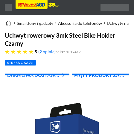
Smartfony i gadżety
Akcesoria do telefonów
Uchwyty na te
Uchwyt rowerowy 3mk Steel Bike Holder
Czarny
pięć gwiazdek
5
2 opinie
nr kat. 1312417
STREFA OKAZJI
DARMOWA DOSTAWA
PIĄTY PRODUKT ZA 1
Z INPOST
ZŁ!