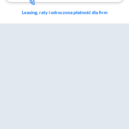
Leasing, raty i odroczona płatność dla firm
Zostałeś przeniesiony do sekcji akcesoriów