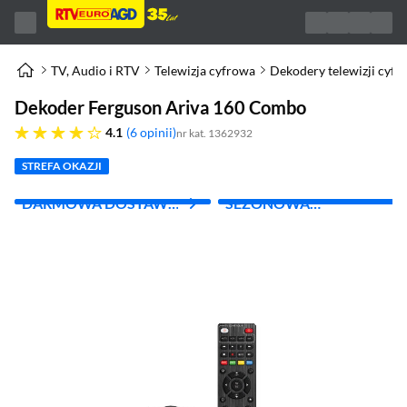
TV, Audio i RTV
Telewizja cyfrowa
Dekodery telewizji cy
Dekoder Ferguson Ariva 160 Combo
4.1 gwiazdek
4.1
6 opinii
nr kat. 1362932
STREFA OKAZJI
DARMOWA DOSTAWA
SEZONOWA
Z INPOST
WYPRZEDAŻ