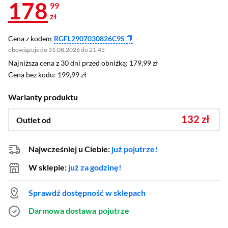
178
99
zł
Cena z kodem
RGFL2907030826C9S
obowiązuje do 31.08.2026 do 21:45
Najniższa cena z 30 dni przed obniżką: 179,99 zł
Najniższa cena z 30 dni przed obniżką:
179,99 zł
Cena bez kodu: 199,99 zł
Cena bez kodu:
199,99 zł
Warianty produktu
132 zł
Outlet od
Najwcześniej u Ciebie:
już pojutrze!
W sklepie:
już za godzinę!
Sprawdź dostępność w sklepach
Darmowa dostawa
pojutrze