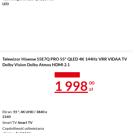
LED
Telewizor Hisense 55E7Q PRO 55" QLED 4K 144Hz VRR VIDAA TV
Dolby Vision Dolby Atmos HDMI 2.1
PROMOCJA
Cena 1 998 z
1 998
00
zł
Ekran
55 ", 4K UHD / 3840 x
2160
Smart TV
Smart TV
Częstotliwość odświeżania