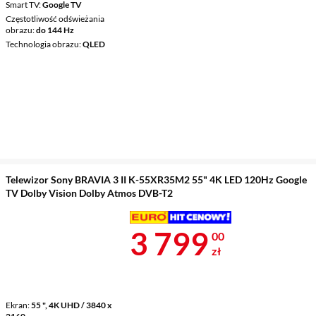
Smart TV
Google TV
Częstotliwość odświeżania
obrazu
do 144 Hz
Technologia obrazu
QLED
Telewizor Sony BRAVIA 3 II K-55XR35M2 55" 4K LED 120Hz Google
TV Dolby Vision Dolby Atmos DVB-T2
Cena 3 799 z
3 799
00
zł
Ekran
55 ", 4K UHD / 3840 x