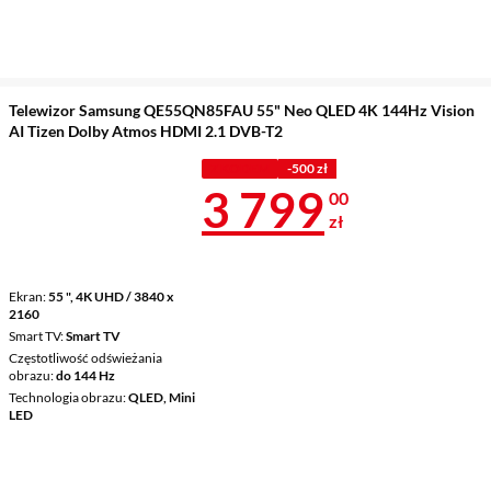
Telewizor Samsung QE55QN85FAU 55" Neo QLED 4K 144Hz Vision
AI Tizen Dolby Atmos HDMI 2.1 DVB-T2
Z KODEM
-500 zł
Cena 3 799 z
3 799
00
zł
Ekran
55 ", 4K UHD / 3840 x
2160
Smart TV
Smart TV
Częstotliwość odświeżania
obrazu
do 144 Hz
Technologia obrazu
QLED, Mini
LED