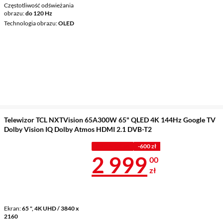
Częstotliwość odświeżania
obrazu
do 120 Hz
Technologia obrazu
OLED
Telewizor TCL NXTVision 65A300W 65" QLED 4K 144Hz Google TV
Dolby Vision IQ Dolby Atmos HDMI 2.1 DVB-T2
PROMOCJA
-600 zł
Cena 2 999 z
2 999
00
zł
Ekran
65 ", 4K UHD / 3840 x
2160