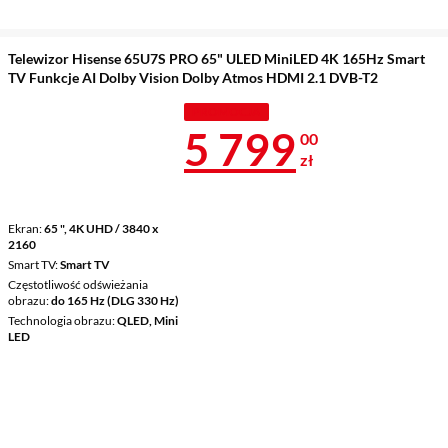
Telewizor Hisense 65U7S PRO 65" ULED MiniLED 4K 165Hz Smart
TV Funkcje AI Dolby Vision Dolby Atmos HDMI 2.1 DVB-T2
PROMOCJA
Cena 5 799 z
5 799
00
zł
Ekran
65 ", 4K UHD / 3840 x
2160
Smart TV
Smart TV
Częstotliwość odświeżania
obrazu
do 165 Hz (DLG 330 Hz)
Technologia obrazu
QLED, Mini
LED