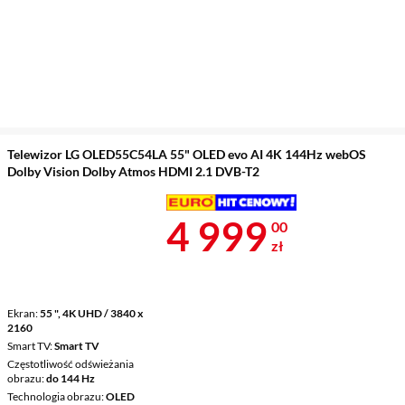
Telewizor LG OLED55C54LA 55" OLED evo AI 4K 144Hz webOS
Dolby Vision Dolby Atmos HDMI 2.1 DVB-T2
Cena 4 999 z
4 999
00
zł
Ekran
55 ", 4K UHD / 3840 x
2160
Smart TV
Smart TV
Częstotliwość odświeżania
obrazu
do 144 Hz
Technologia obrazu
OLED