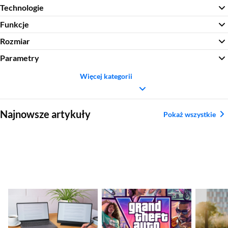
Technologie
Funkcje
Rozmiar
Parametry
Więcej kategorii
Sekcja pominięta
Najnowsze artykuły
Pokaż wszystkie
Jaki monitor
GTA VI – premiera
Najleps
przenośny do laptopa
coraz bliżej. Rockstar
– ranki
wybrać? Ranking
Games wkrótce
sporto
zaprezentuję