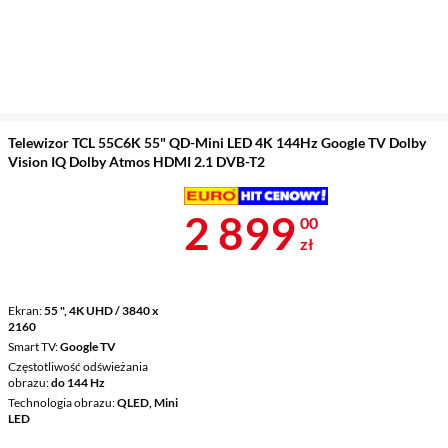
Telewizor TCL 55C6K 55" QD-Mini LED 4K 144Hz Google TV Dolby
Vision IQ Dolby Atmos HDMI 2.1 DVB-T2
Cena 2 899 z
2 899
00
zł
Ekran
55 ", 4K UHD / 3840 x
2160
Smart TV
Google TV
Częstotliwość odświeżania
obrazu
do 144 Hz
Technologia obrazu
QLED, Mini
LED