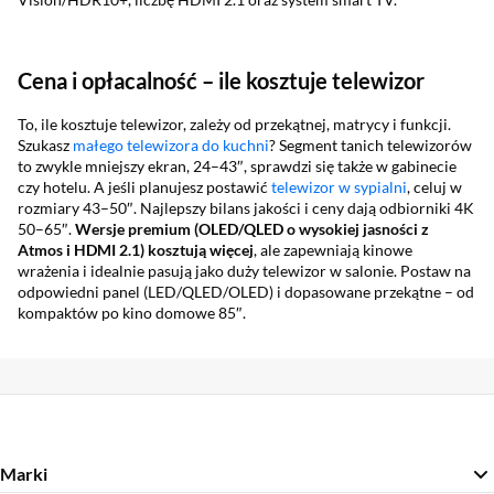
Cena i opłacalność – ile kosztuje telewizor
To, ile kosztuje telewizor, zależy od przekątnej, matrycy i funkcji.
Szukasz
małego telewizora do kuchni
? Segment tanich telewizorów
to zwykle mniejszy ekran, 24–43″, sprawdzi się także w gabinecie
czy hotelu. A jeśli planujesz postawić
telewizor w sypialni
, celuj w
rozmiary 43–50″. Najlepszy bilans jakości i ceny dają odbiorniki 4K
50–65″.
Wersje premium (OLED/QLED o wysokiej jasności z
Atmos i HDMI 2.1) kosztują więcej
, ale zapewniają kinowe
wrażenia i idealnie pasują jako duży telewizor w salonie. Postaw na
odpowiedni panel (LED/QLED/OLED) i dopasowane przekątne – od
kompaktów po kino domowe 85″.
Marki