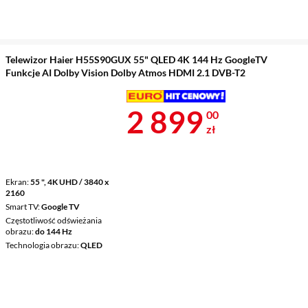
Telewizor Haier H55S90GUX 55" QLED 4K 144 Hz GoogleTV
Funkcje AI Dolby Vision Dolby Atmos HDMI 2.1 DVB-T2
Cena 2 899 z
2 899
00
zł
Ekran
55 ", 4K UHD / 3840 x
2160
Smart TV
Google TV
Częstotliwość odświeżania
obrazu
do 144 Hz
Technologia obrazu
QLED