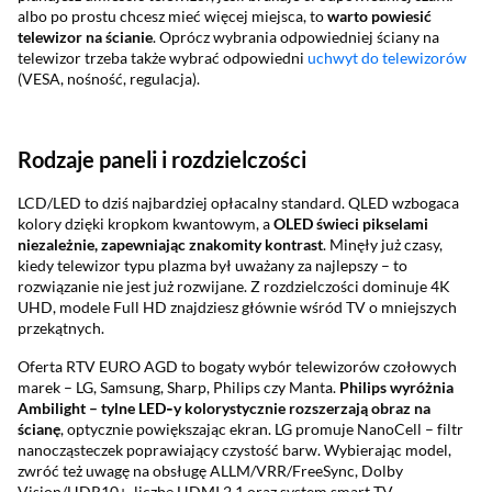
albo po prostu chcesz mieć więcej miejsca, to
warto powiesić
telewizor na ścianie
. Oprócz wybrania odpowiedniej ściany na
telewizor trzeba także wybrać odpowiedni
uchwyt do telewizorów
(VESA, nośność, regulacja).
Rodzaje paneli i rozdzielczości
LCD/LED to dziś najbardziej opłacalny standard. QLED wzbogaca
kolory dzięki kropkom kwantowym, a
OLED świeci pikselami
niezależnie, zapewniając znakomity kontrast
. Minęły już czasy,
kiedy telewizor typu plazma był uważany za najlepszy – to
rozwiązanie nie jest już rozwijane. Z rozdzielczości dominuje 4K
UHD, modele Full HD znajdziesz głównie wśród TV o mniejszych
przekątnych.
Oferta RTV EURO AGD to bogaty wybór telewizorów czołowych
marek – LG, Samsung, Sharp, Philips czy Manta.
Philips wyróżnia
Ambilight – tylne LED
‑y kolorystycznie rozszerzaj
ą obraz na
ścian
ę
, optycznie powiększając ekran. LG promuje NanoCell – filtr
nanocząsteczek poprawiający czystość barw. Wybierając model,
zwróć też uwagę na obsługę ALLM/VRR/FreeSync, Dolby
Vision/HDR10+, liczbę HDMI 2.1 oraz system smart TV.