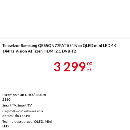
Telewizor Samsung QE55QN77FAT 55" Neo QLED mini LED 4K
144Hz Vision AI Tizen HDMI 2.1 DVB-T2
Cena 3 299 z
3 299
00
zł
Ekran
55 ", 4K UHD / 3840 x
2160
Smart TV
Smart TV
Częstotliwość odświeżania
obrazu
do 144 Hz
Technologia obrazu
QLED, Mini
LED