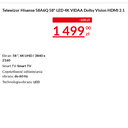
Telewizor Hisense 58A6Q 58" LED 4K VIDAA Dolby Vision HDMI 2.1
PROMOCJA
-100 zł
Cena 1 499 z
1 499
00
zł
Ekran
58 ", 4K UHD / 3840 x
2160
Smart TV
Smart TV
Częstotliwość odświeżania
obrazu
do 60 Hz
Technologia obrazu
LED