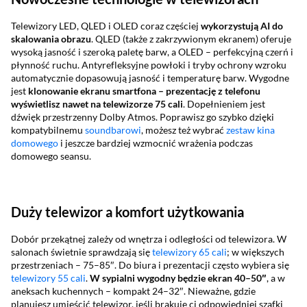
Telewizory LED, QLED i OLED coraz częściej
wykorzystują AI do
skalowania obrazu
. QLED (także z zakrzywionym ekranem) oferuje
wysoką jasność i szeroką paletę barw, a OLED – perfekcyjną czerń i
płynność ruchu. Antyrefleksyjne powłoki i tryby ochrony wzroku
automatycznie dopasowują jasność i temperaturę barw. Wygodne
jest
klonowanie ekranu smartfona – prezentację z telefonu
wyświetlisz nawet na telewizorze 75 cali
. Dopełnieniem jest
dźwięk przestrzenny Dolby Atmos. Poprawisz go szybko dzięki
kompatybilnemu
soundbarowi
, możesz też wybrać
zestaw kina
domowego
i jeszcze bardziej wzmocnić wrażenia podczas
domowego seansu.
Duży telewizor a komfort użytkowania
Dobór przekątnej zależy od wnętrza i odległości od telewizora. W
salonach świetnie sprawdzają się
telewizory 65 cali
; w większych
przestrzeniach – 75–85″. Do biura i prezentacji często wybiera się
telewizory 55 cali
.
W sypialni wygodny będzie ekran 40–50″
, a w
aneksach kuchennych – kompakt 24–32″. Nieważne, gdzie
planujesz umieścić telewizor, jeśli brakuje ci odpowiedniej szafki