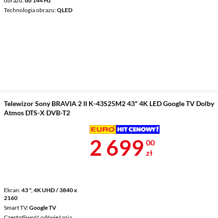
obrazu
do 144 Hz
Technologia obrazu
QLED
Telewizor Sony BRAVIA 2 II K-43S25M2 43" 4K LED Google TV Dolby
Atmos DTS-X DVB-T2
Cena 2 699 z
2 699
00
zł
Ekran
43 ", 4K UHD / 3840 x
2160
Smart TV
Google TV
Częstotliwość odświeżania