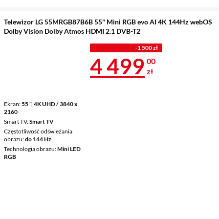
Telewizor LG 55MRGB87B6B 55" Mini RGB evo AI 4K 144Hz webOS
Dolby Vision Dolby Atmos HDMI 2.1 DVB-T2
PROMOCJA
-1 500 zł
Cena 4 499 z
4 499
00
zł
Ekran
55 ", 4K UHD / 3840 x
2160
Smart TV
Smart TV
Częstotliwość odświeżania
obrazu
do 144 Hz
Technologia obrazu
Mini LED
RGB