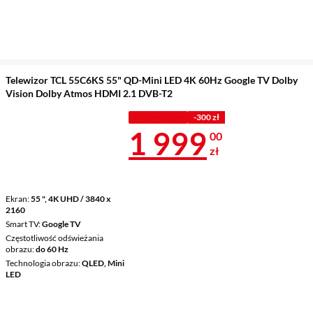
Telewizor TCL 55C6KS 55" QD-Mini LED 4K 60Hz Google TV Dolby
Vision Dolby Atmos HDMI 2.1 DVB-T2
PROMOCJA
-300 zł
Cena 1 999 z
1 999
00
zł
Ekran
55 ", 4K UHD / 3840 x
2160
Smart TV
Google TV
Częstotliwość odświeżania
obrazu
do 60 Hz
Technologia obrazu
QLED, Mini
LED