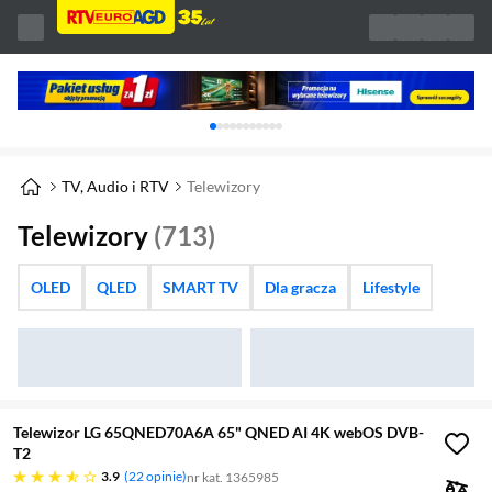
Karuzela z banerami, aktualny element 1 z 
TV, Audio i RTV
Telewizory
Telewizory
(713)
OLED
QLED
SMART TV
Dla gracza
Lifestyle
Telewizor LG 65QNED70A6A 65" QNED AI 4K webOS DVB-
T2
3.9 gwiazdek
3.9
22 opinie
nr kat. 1365985