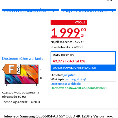
FESTIWAL RABATÓW
PIĄTY PRODUKT ZA 1
ZŁ!
PROMOCJA
-700 zł
Cena 1 999 z
1 999
00
zł
Najniższa cena: 2 699 zł
Najniższa cena:
2 699 zł
Przed obniżką: 2 699 zł
Przed obniżką:
2 699 zł
Raty
RRSO 0%
Dostępne różne warianty
49,97 zł
x 40 rat
0%
Karta
DO LISTOPADA NIE PŁACISZ!
informacyjna
Plik w formacie pdf
(otworzy się w nowym oknie)
produktu
U Ciebie:
już jutro!
Ekran
65 ", 4K UHD / 3840 x
W sklepie:
już za godzinę!
2160
Dostępność w sklepie
Smart TV
Smart TV
Darmowa dostawa 10 sie. (poniedziałek)
Częstotliwość odświeżania
obrazu
do 60 Hz
Technologia obrazu
QNED
Telewizor Samsung QE55S85FAU 55" OLED 4K 120Hz Vision