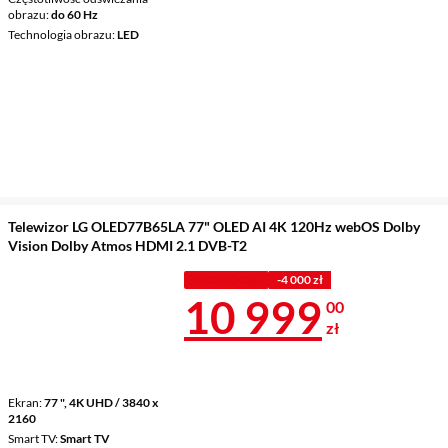
obrazu
do 60 Hz
Technologia obrazu
LED
Telewizor LG OLED77B65LA 77" OLED AI 4K 120Hz webOS Dolby
Vision Dolby Atmos HDMI 2.1 DVB-T2
PROMOCJA
-4 000 zł
Cena 10 999 
10 999
00
zł
Ekran
77 ", 4K UHD / 3840 x
2160
Smart TV
Smart TV