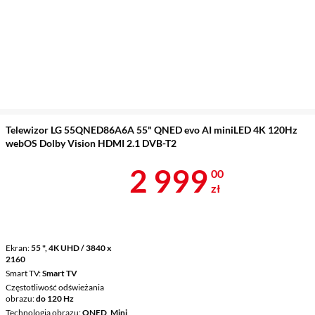
Telewizor LG 55QNED86A6A 55" QNED evo AI miniLED 4K 120Hz
webOS Dolby Vision HDMI 2.1 DVB-T2
Cena 2 999 z
2 999
00
zł
Ekran
55 ", 4K UHD / 3840 x
2160
Smart TV
Smart TV
Częstotliwość odświeżania
obrazu
do 120 Hz
Technologia obrazu
QNED, Mini