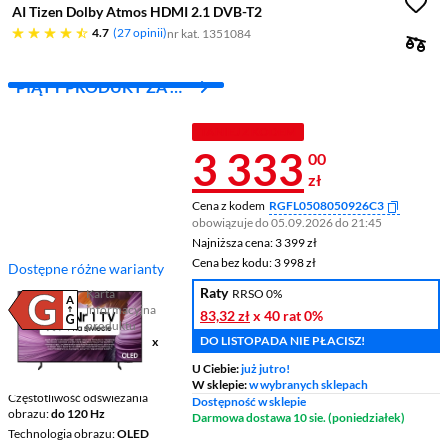
AI Tizen Dolby Atmos HDMI 2.1 DVB-T2
4.7 gwiazdek
4.7
27 opinii
nr kat. 1351084
PIĄTY PRODUKT ZA 1
ZŁ!
TANIEJ Z KODEM
Cena 3 333 z
3 333
00
zł
Cena z kodem
RGFL0508050926C3
obowiązuje do 05.09.2026 do 21:45
Najniższa cena: 3 399 zł
Najniższa cena:
3 399 zł
Cena bez kodu: 3 998 zł
Cena bez kodu:
3 998 zł
Dostępne różne warianty
Raty
Karta
RRSO 0%
informacyjna
83,32 zł
x 40 rat
0%
Plik w formacie pdf
(otworzy się w nowym oknie)
produktu
DO LISTOPADA NIE PŁACISZ!
Ekran
55 ", 4K UHD / 3840 x
2160
U Ciebie:
już jutro!
Smart TV
Smart TV
W sklepie:
w wybranych sklepach
Częstotliwość odświeżania
Dostępność w sklepie
obrazu
do 120 Hz
Darmowa dostawa 10 sie. (poniedziałek)
Technologia obrazu
OLED