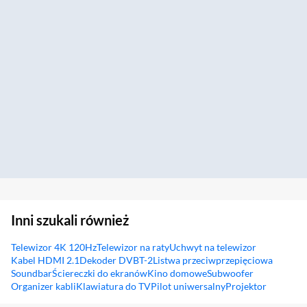
Inni szukali również
Telewizor 4K 120Hz
Telewizor na raty
Uchwyt na telewizor
Kabel HDMI 2.1
Dekoder DVBT-2
Listwa przeciwprzepięciowa
Soundbar
Ściereczki do ekranów
Kino domowe
Subwoofer
Organizer kabli
Klawiatura do TV
Pilot uniwersalny
Projektor