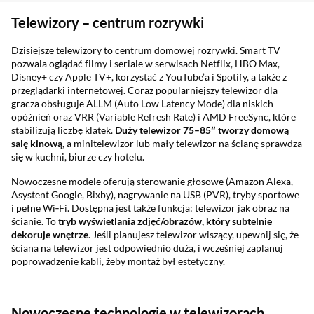
Sekcja pominięta
Telewizory – centrum rozrywki
Dzisiejsze telewizory to centrum domowej rozrywki. Smart TV
pozwala oglądać filmy i seriale w serwisach Netflix, HBO Max,
Disney+ czy Apple TV+, korzystać z YouTube’a i Spotify, a także z
przeglądarki internetowej. Coraz popularniejszy telewizor dla
gracza obsługuje ALLM (Auto Low Latency Mode) dla niskich
opóźnień oraz VRR (Variable Refresh Rate) i AMD FreeSync, które
stabilizują liczbę klatek.
Duży telewizor 75–85″ tworzy domową
salę kinową
, a minitelewizor lub mały telewizor na ścianę sprawdza
się w kuchni, biurze czy hotelu.
Nowoczesne modele oferują sterowanie głosowe (Amazon Alexa,
Asystent Google, Bixby), nagrywanie na USB (PVR), tryby sportowe
i pełne Wi‑Fi. Dostępna jest także funkcja: telewizor jak obraz na
ścianie. To
tryb wy
świetlania zdj
ęć/obraz
ów, kt
óry subtelnie
dekoruje wn
ętrze
. Jeśli planujesz telewizor wiszący, upewnij się, że
ściana na telewizor jest odpowiednio duża, i wcześniej zaplanuj
poprowadzenie kabli, żeby montaż był estetyczny.
Nowoczesne technologie w telewizorach