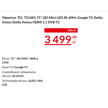
Telewizor TCL 75C6KS 75" QD-Mini LED 4K 60Hz Google TV Dolby
Vision Dolby Atmos HDMI 2.1 DVB-T2
PROMOCJA
-500 zł
Cena 3 499 z
3 499
00
zł
Ekran
75 ", 4K UHD / 3840 x
2160
Smart TV
Google TV
Częstotliwość odświeżania
obrazu
do 60 Hz
Technologia obrazu
QLED, Mini
LED