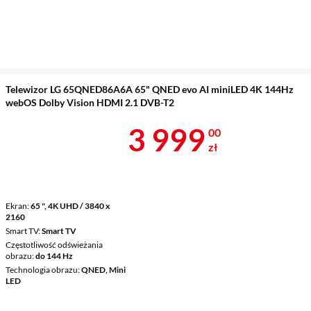
Telewizor LG 65QNED86A6A 65" QNED evo AI miniLED 4K 144Hz
webOS Dolby Vision HDMI 2.1 DVB-T2
Cena 3 999 z
3 999
00
zł
Ekran
65 ", 4K UHD / 3840 x
2160
Smart TV
Smart TV
Częstotliwość odświeżania
obrazu
do 144 Hz
Technologia obrazu
QNED, Mini
LED