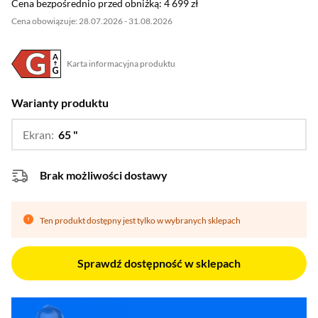
Cena bezpośrednio przed obniżką: 4 699 zł
Cena bezpośrednio przed obniżką:
4 699 zł
Cena obowiązuje: 28.07.2026 - 31.08.2026
Karta informacyjna produktu
Plik w formacie pdf
(otworzy się w nowym oknie)
Warianty produktu
Ekran:
65 "
…
55 ",
75 ",
85 "
Brak możliwości dostawy
Ten produkt dostępny jest tylko w wybranych sklepach
Sprawdź dostępność w sklepach