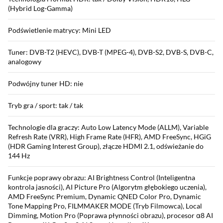
(Hybrid Log-Gamma)
Podświetlenie matrycy: Mini LED
Tuner: DVB-T2 (HEVC), DVB-T (MPEG-4), DVB-S2, DVB-S, DVB-C,
analogowy
Podwójny tuner HD: nie
Tryb gra / sport: tak / tak
Technologie dla graczy: Auto Low Latency Mode (ALLM), Variable
Refresh Rate (VRR), High Frame Rate (HFR), AMD FreeSync, HGiG
(HDR Gaming Interest Group), złącze HDMI 2.1, odświeżanie do
144 Hz
Funkcje poprawy obrazu: AI Brightness Control (Inteligentna
kontrola jasności), AI Picture Pro (Algorytm głębokiego uczenia),
AMD FreeSync Premium, Dynamic QNED Color Pro, Dynamic
Tone Mapping Pro, FILMMAKER MODE (Tryb Filmowca), Local
Dimming, Motion Pro (Poprawa płynności obrazu), procesor α8 AI