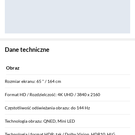
Zostałeś przeniesiony do danych technicznych produktu
Dane techniczne
Obraz
Rozmiar ekranu: 65 " / 164 cm
Format HD / Rozdzielczość: 4K UHD / 3840 x 2160
Częstotliwość odświeżania obrazu: do 144 Hz
Technologia obrazu: QNED, Mini LED
Technologia i format HDR: tak / Dolby Vision, HDR10, HLG