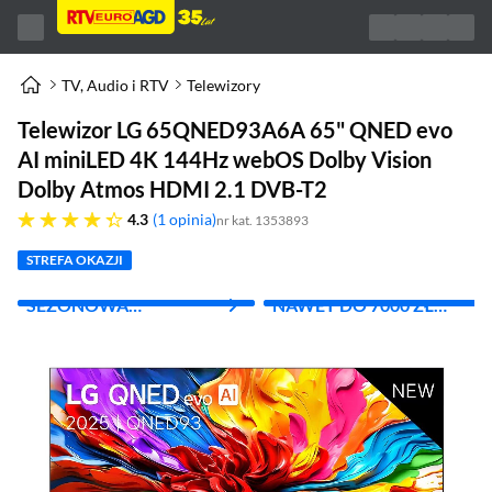
TV, Audio i RTV
Telewizory
Telewizor LG 65QNED93A6A 65" QNED evo
AI miniLED 4K 144Hz webOS Dolby Vision
Dolby Atmos HDMI 2.1 DVB-T2
4.3 gwiazdek
4.3
1 opinia
nr kat. 1353893
STREFA OKAZJI
SEZONOWA
NAWET DO 7000 ZŁ
WYPRZEDAŻ
RABATU