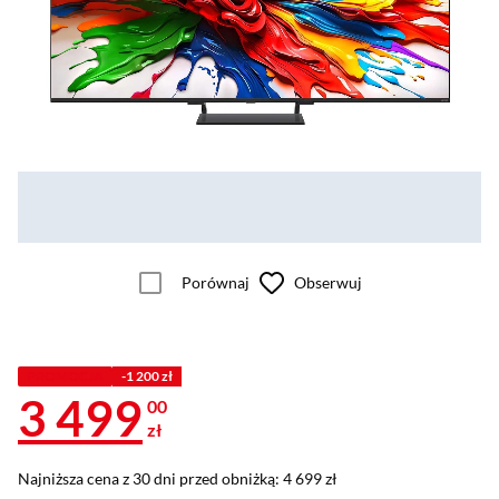
Porównaj
Obserwuj
PROMOCJA
-1 200 zł
3 499
00
zł
Najniższa cena z 30 dni przed obniżką: 4 699 zł
Najniższa cena z 30 dni przed obniżką:
4 699 zł