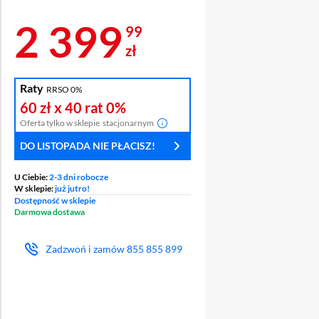
Cena 2 399,99 z
2 399
99
zł
Raty
RRSO 0%
60 zł
x 40 rat
0%
Ź
OCHRONA
Oferta tylko w sklepie
stacjonarnym
ENT
WYŚWIETLACZA
DO LISTOPADA NIE PŁACISZ!
U Ciebie:
2-3 dni robocze
W sklepie:
już jutro!
Dostępność w sklepie
Darmowa dostawa
Zadzwoń i zamów
855 855 899