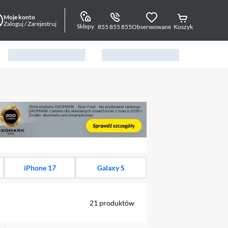
Moje konto
Zaloguj / Zarejestruj
Sklepy
855 855 855
Obserwowane
Koszyk
alny element 1 z 16
iPhone 17
Galaxy S
21
produktów