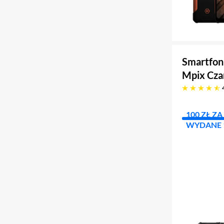
Smartfon
Mpix Cza
4.9 gwiazdek
100 ZŁ Z
WYDANE 1