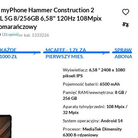
 myPhone Hammer Construction 2
 5G 8/256GB 6,58" 120Hz 108Mpix
pomarańczowy
5
31 opinii
nr kat. 1333226
A KAŻDE
MCAFEE - 1 ZŁ ZA
SPRAWD
000 ZŁ
PIERWSZY MIES.
ABONAM
Wyświetlacz
6,58 " 2408 x 1080
pikseli IPS
Pojemność baterii
6500 mAh
Pamięć RAM/wewnętrzna
8 GB /
256 GB
Aparaty tylny/przedni
108 Mpix /
32 Mpix
System operacyjny
Android 14
Procesor
MediaTek Dimensity
6300 8-rdzeniowy