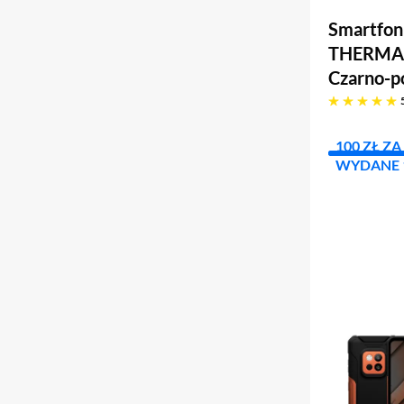
Smartfon
THERMAL
Czarno-
pięć gwiazdek
100 ZŁ Z
WYDANE 1