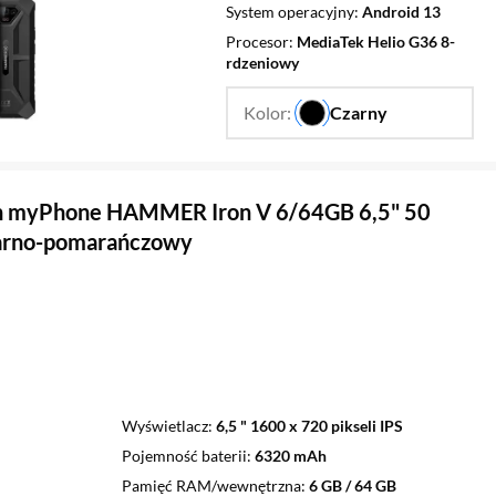
System operacyjny
Android 13
Procesor
MediaTek Helio G36 8-
rdzeniowy
Kolor:
Czarny
…
n myPhone HAMMER Iron V 6/64GB 6,5" 50
arno-pomarańczowy
Wyświetlacz
6,5 " 1600 x 720 pikseli IPS
Pojemność baterii
6320 mAh
Pamięć RAM/wewnętrzna
6 GB / 64 GB