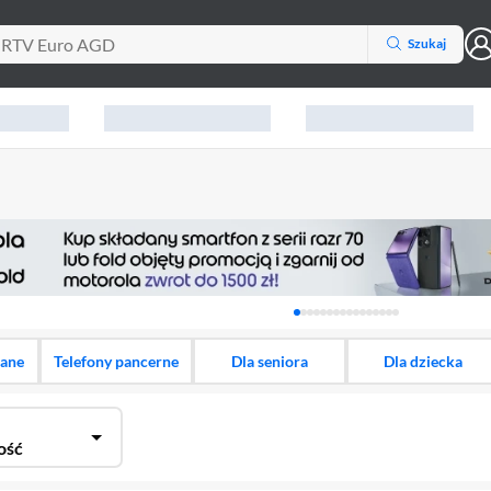
Szukaj
Karuzela z banerami, aktu
dane
Telefony pancerne
Dla seniora
Dla dziecka
ość