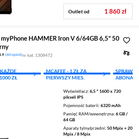
1 860 zł
Outlet od
 myPhone HAMMER Iron V 6/64GB 6,5" 50
rny
4.9
60 opinii
nr kat. 1308472
A KAŻDE
MCAFEE - 1 ZŁ ZA
SPRAWD
000 ZŁ
PIERWSZY MIES.
ABONAM
Wyświetlacz
6,5 " 1600 x 720
pikseli IPS
Pojemność baterii
6320 mAh
Pamięć RAM/wewnętrzna
6 GB /
64 GB
Aparaty tylny/przedni
50 Mpix + 20
Mpix / 8 Mpix