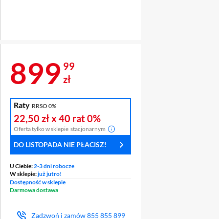
Cena 899,99 zł
899
99
zł
Raty
RRSO 0%
Ź
OCHRONA
22,50 zł
x 40 rat
0%
ENT
WYŚWIETLACZA
Oferta tylko w sklepie
stacjonarnym
DO LISTOPADA NIE PŁACISZ!
U Ciebie:
2-3 dni robocze
W sklepie:
już jutro!
Dostępność w sklepie
Darmowa dostawa
Zadzwoń i zamów
855 855 899