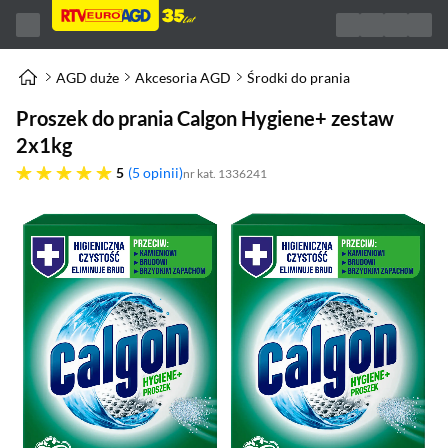
AGD duże
Akcesoria AGD
Środki do prania
Proszek do prania Calgon Hygiene+ zestaw
2x1kg
pięć gwiazdek
5
5 opinii
nr kat. 1336241