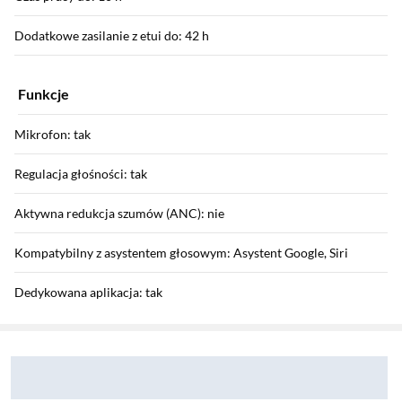
Dodatkowe zasilanie z etui do: 42 h
Funkcje
Mikrofon: tak
Regulacja głośności: tak
Aktywna redukcja szumów (ANC): nie
Kompatybilny z asystentem głosowym: Asystent Google, Siri
Dedykowana aplikacja: tak
Sekcja pominięta
Zostałeś przeniesiony do opinii
Zostałeś przeniesiony do pytań i odpowiedzi
Informacje dodatkowe: Mutltipoint, BassTurbo, elastyczne zaczepy
na uszy, Hi-Res Audio, 4 mikrofony formujące wiązkę i
najnowocześniejszy algorytm sztucznej inteligencji