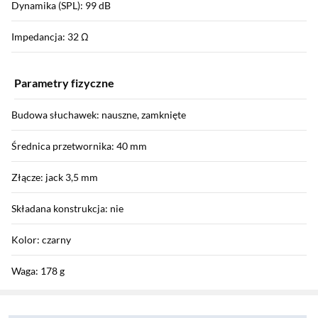
Dynamika (SPL): 99 dB
Impedancja: 32 Ω
Parametry fizyczne
Budowa słuchawek: nauszne, zamknięte
Średnica przetwornika: 40 mm
Złącze: jack 3,5 mm
Składana konstrukcja: nie
Kolor: czarny
Waga: 178 g
Sekcja pominięta
Zostałeś przeniesiony do opinii
Zostałeś przeniesiony do pytań i odpowiedzi
Wodoodporność: nie