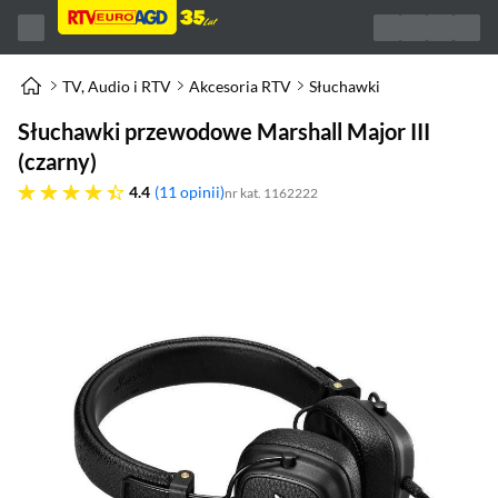
TV, Audio i RTV
Akcesoria RTV
Słuchawki
Słuchawki przewodowe Marshall Major III
(czarny)
4.4 gwiazdek
4.4
11 opinii
nr kat. 1162222