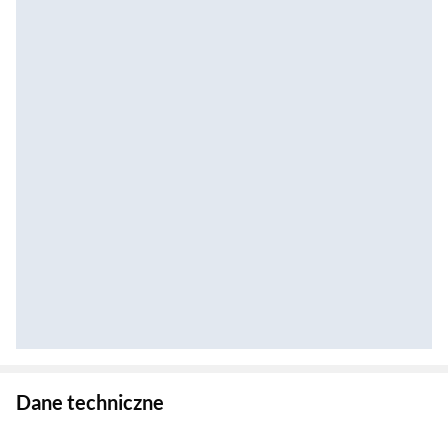
Zostałeś przeniesiony do danych technicznych produktu
Dane techniczne