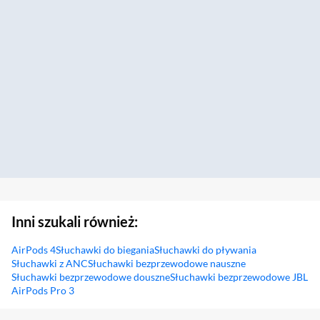
Inni szukali również:
AirPods 4
Słuchawki do biegania
Słuchawki do pływania
Słuchawki z ANC
Słuchawki bezprzewodowe nauszne
Słuchawki bezprzewodowe douszne
Słuchawki bezprzewodowe JBL
AirPods Pro 3
Sekcja pominięta