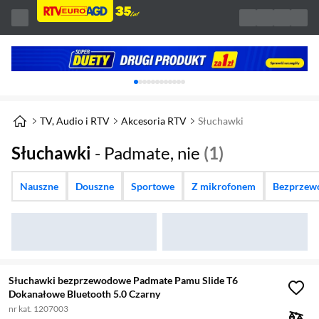
Karuzela z banerami, aktualny element 1 z 
TV, Audio i RTV
Akcesoria RTV
Słuchawki
Słuchawki
- Padmate, nie
(1)
Nauszne
Douszne
Sportowe
Z mikrofonem
Bezprzew
Słuchawki bezprzewodowe Padmate Pamu Slide T6
Dokanałowe Bluetooth 5.0 Czarny
nr kat. 1207003