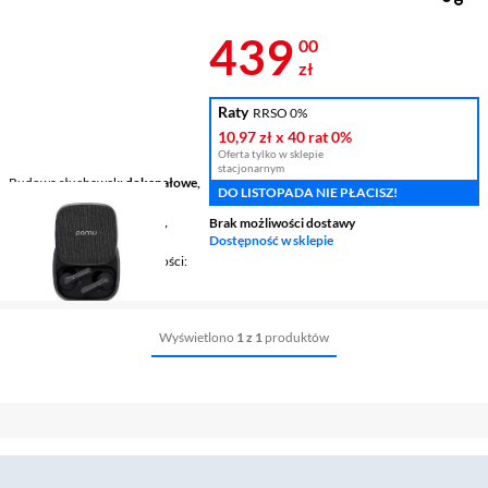
Cena 439 zł
439
00
zł
Raty
RRSO 0%
10,97 zł
x 40 rat
0%
Oferta tylko w sklepie
stacjonarnym
Budowa słuchawek
dokanałowe,
DO LISTOPADA NIE PŁACISZ!
True Wireless
Łączność
bezprzewodowe,
Brak możliwości dostawy
Bluetooth
Dostępność w sklepie
Mikrofon / Regulacja głośności
tak / tak
Wyświetlono
1 z 1
produktów