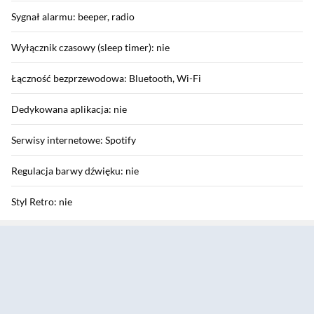
Sygnał alarmu: beeper, radio
Wyłącznik czasowy (sleep timer): nie
Łączność bezprzewodowa: Bluetooth, Wi-Fi
Dedykowana aplikacja: nie
Serwisy internetowe: Spotify
Regulacja barwy dźwięku: nie
Styl Retro: nie
Sekcja pominięta
Funkcje dodatkowe: ekran 2,4", menu w j. polskim
Złącza
Czytnik kart pamięci SD: nie