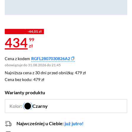
Z KODEM
-44,01 zł
434
99
zł
Cena z kodem
RGFL2807030826A2
obowiązuje do 31.08.2026 do 21:45
Najniższa cena z 30 dni przed obniżką: 479 zł
Najniższa cena z 30 dni przed obniżką:
479 zł
Cena bez kodu: 479 zł
Cena bez kodu:
479 zł
Warianty produktu
Kolor:
Czarny
…
Najwcześniej u Ciebie:
już jutro!