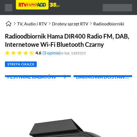
TV, Audio i RTV
Drobny sprzęt RTV
Radioodbiorniki
Radioodbiornik Hama DIR400 Radio FM, DAB,
Internetowe Wi-Fi Bluetooth Czarny
4.6 gwiazdek
4.6
3 opinie
nr kat. 1345315
STREFA OKAZJI
FESTIWAL RABATÓW
DARMOWA DOSTAWA
Z INPOST