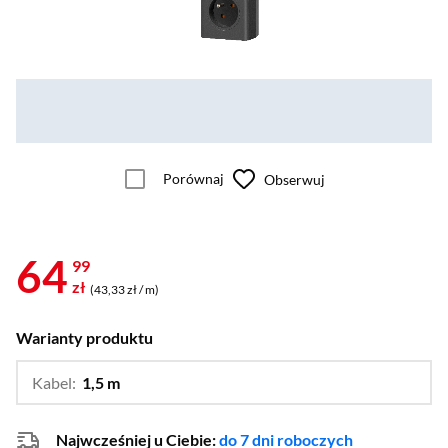
Porównaj
Obserwuj
64
99
zł
(43,33 zł / m)
Warianty produktu
Kabel:
1,5 m
…
3 m,
5 m
Najwcześniej u Ciebie:
do 7 dni roboczych