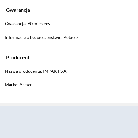
Gwarancja
Gwarancja: 60 miesięcy
Informacje o bezpieczeństwie: Pobierz
Producent
Nazwa producenta: IMPAKT S.A.
Marka: Armac
Sekcja pominięta
Dane kontaktowe producenta
E-mail: product@impakt.com.pl
Adres elektroniczny: https://pl.lanberg.eu/kontakt