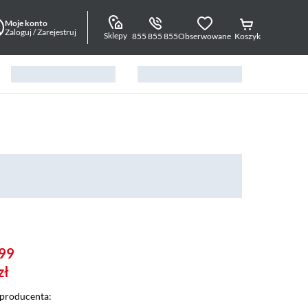
Moje konto
Zaloguj / Zarejestruj
Sklepy
855 855 855
Obserwowane
Koszyk
99
zł
producenta: