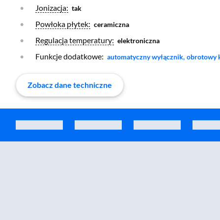
Otwórz warstwę
Jonizacja:
tak
Otwórz warstwę
Powłoka płytek:
ceramiczna
Otwórz warstwę
Regulacja temperatury:
elektroniczna
Funkcje dodatkowe:
Otwórz warstwę
Otwórz wa
automatyczny wyłącznik,
obrotowy k
Zobacz dane techniczne
Zostałeś przeniesiony do sekcji akcesoriów