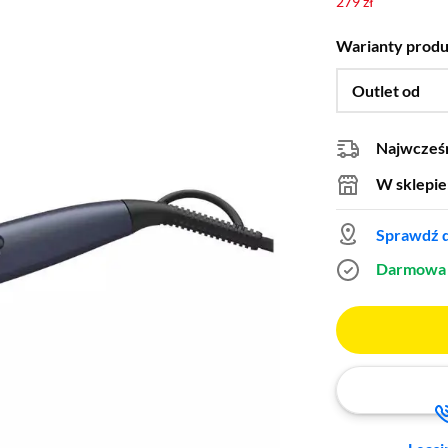
279 zł
Warianty prod
Outlet od
Najwcześn
W sklepie
Sprawdź d
Darmowa 