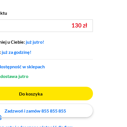
uktu
130 zł
iej u Ciebie:
już jutro!
:
już za godzinę!
ostępność w sklepach
dostawa
jutro
Do koszyka
Zadzwoń i zamów 855 855 855