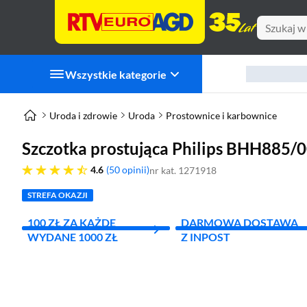
Wszystkie kategorie
Uroda i zdrowie
Uroda
Prostownice i karbownice
Szczotka prostująca Philips BHH885/0
4.6 gwiazdek
4.6
50 opinii
nr kat. 1271918
STREFA OKAZJI
100 ZŁ ZA KAŻDE
DARMOWA DOSTAWA
WYDANE 1000 ZŁ
Z INPOST