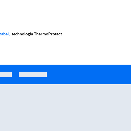
rstwę
abel,
technologia ThermoProtect