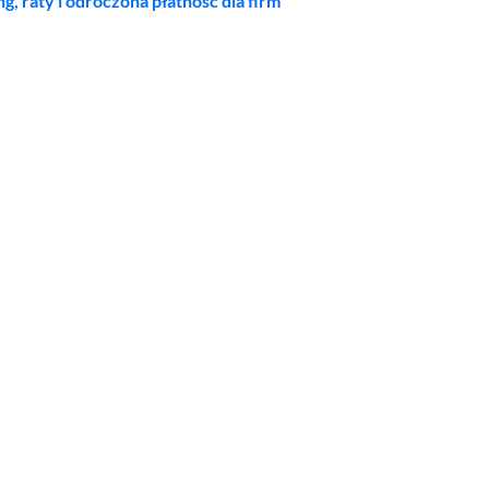
ng, raty i odroczona płatność dla firm