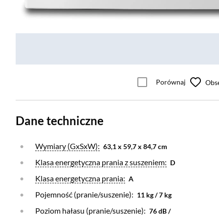
Porównaj
Obs
Dane techniczne
Otwórz warstwę
Wymiary (GxSxW):
63,1 x 59,7 x 84,7 cm
Otwórz warstwę
Klasa energetyczna prania z suszeniem:
D
Otwórz warstwę
Klasa energetyczna prania:
A
Pojemność (pranie/suszenie):
11 kg / 7 kg
Poziom hałasu (pranie/suszenie):
76 dB /