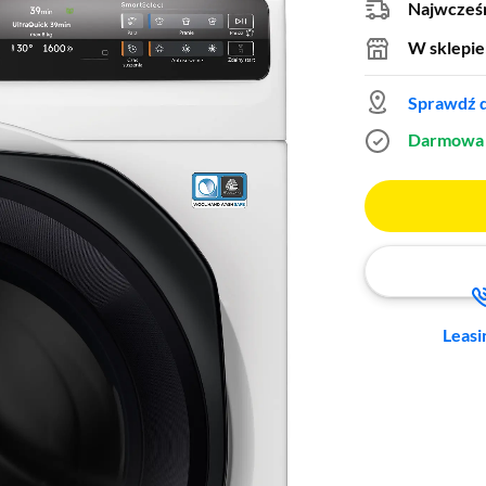
Najwcześn
W sklepie
Sprawdź d
Darmowa 
Leasi