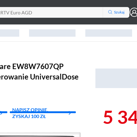
Szukaj
raCare EW8W7607QP
terowanie UniversalDose
5 3
NAPISZ OPINIĘ,
ZYSKAJ 100 ZŁ