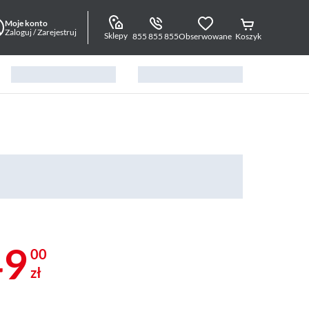
Moje konto
Zaloguj / Zarejestruj
Sklepy
855 855 855
Obserwowane
Koszyk
49
00
zł