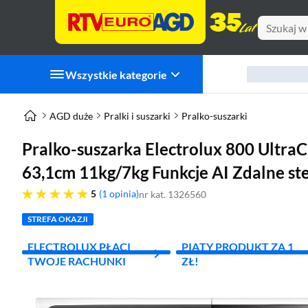
Wszystkie kategorie
AGD duże
Pralki i suszarki
Pralko-suszarki
Pralko-suszarka Electrolux 800 Ult
63,1cm 11kg/7kg Funkcje AI Zdalne s
pięć gwiazdek
5
1 opinia
nr kat. 1326560
STREFA OKAZJI
ELECTROLUX PŁACI
PIĄTY PRODUKT ZA 1
TWOJE RACHUNKI
ZŁ!