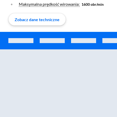
Otwórz warstwę
Maksymalna prędkość wirowania:
1600 obr/min
Zobacz dane techniczne
Zostałeś przeniesiony do sekcji akcesoriów