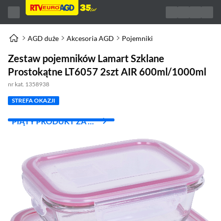
AGD duże
Akcesoria AGD
Pojemniki
Zestaw pojemników Lamart Szklane
Prostokątne LT6057 2szt AIR 600ml/1000ml
nr kat. 1358938
STREFA OKAZJI
PIĄTY PRODUKT ZA 1
ZŁ!