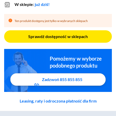
W sklepie:
już dziś!
Ten produkt dostępny jest tylko w wybranych sklepach
Sprawdź dostępność w sklepach
Pomożemy w wyborze
podobnego produktu
Zadzwoń 855 855 855
Leasing, raty i odroczona płatność dla firm
Zostałeś przeniesiony do sekcji akcesoriów