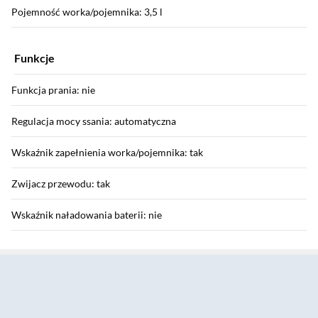
Pojemność worka/pojemnika: 3,5 l
Funkcje
Funkcja prania: nie
Regulacja mocy ssania: automatyczna
Wskaźnik zapełnienia worka/pojemnika: tak
Zwijacz przewodu: tak
Wskaźnik naładowania baterii: nie
Sekcja pominięta
Informacje dodatkowe
Miękkie kółka: tak