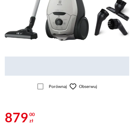
Porównaj
Obserwuj
879
00
zł