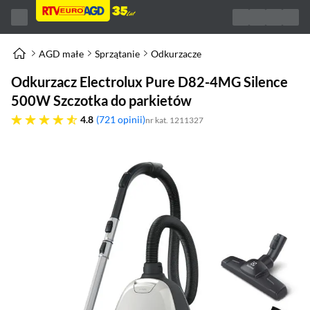
AGD małe
Sprzątanie
Odkurzacze
Odkurzacz Electrolux Pure D82-4MG Silence
500W Szczotka do parkietów
4.8 gwiazdek
4.8
721 opinii
nr kat. 1211327