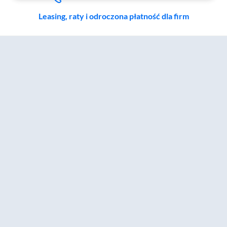
Leasing, raty i odroczona płatność dla firm
Zostałeś przeniesiony do sekcji akcesoriów