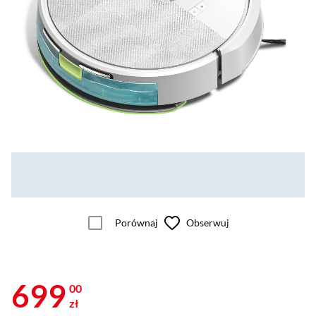
Porównaj
Obserwuj
699
00
zł