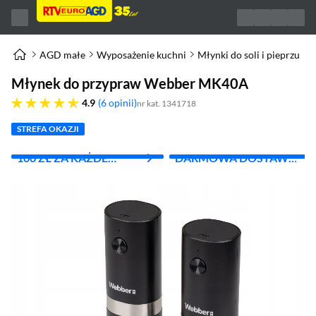
AGD małe
Wyposażenie kuchni
Młynki do soli i pieprzu
Młynek do przypraw Webber MK40A
4.9 gwiazdek
4.9
6 opinii
nr kat. 1341718
STREFA OKAZJI
100 ZŁ ZA KAŻDE
DARMOWA DOSTAWA
WYDANE 1000 ZŁ
Z INPOST