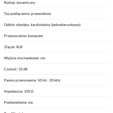
Rodzaj: dynamiczny
Typ podłączenia: przewodowy
Odbiór dźwięku: kardioidalny (jednokierunkowy)
Przeznaczenie: komputer
Złącze: XLR
Wyjście słuchawkowe: nie
Czułość: 33 dB
Pasmo przenoszenia: 50 Hz - 20 kHz
Impedancja: 150 Ω
Podświetlenie: nie