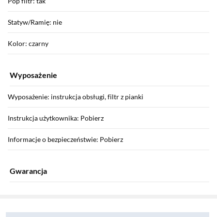
Pop filtr: tak
Statyw/Ramię: nie
Kolor: czarny
Wyposażenie
Wyposażenie: instrukcja obsługi, filtr z pianki
Instrukcja użytkownika: Pobierz
Informacje o bezpieczeństwie: Pobierz
Gwarancja
Sekcja pominięta
Gwarancja: 24 miesiące
Zostałeś przeniesiony do opinii
Zostałeś przeniesiony do pytań i odpowiedzi