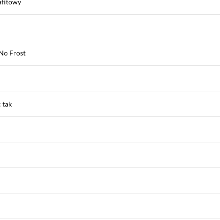
afitowy
No Frost
 tak