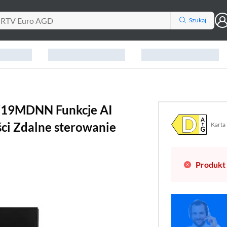
Szukaj
719MDNN Funkcje AI
ci Zdalne sterowanie
Karta
Plik w
(otwo
Produkt 