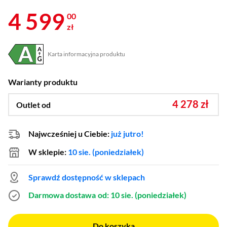
4 599
00
zł
Karta informacyjna produktu
Plik w formacie pdf
(otworzy się w nowym oknie)
Warianty produktu
4 278 zł
Outlet od
Najwcześniej u Ciebie:
już jutro!
W sklepie:
10 sie. (poniedziałek)
Sprawdź dostępność w sklepach
Darmowa dostawa
od: 10 sie. (poniedziałek)
Do koszyka