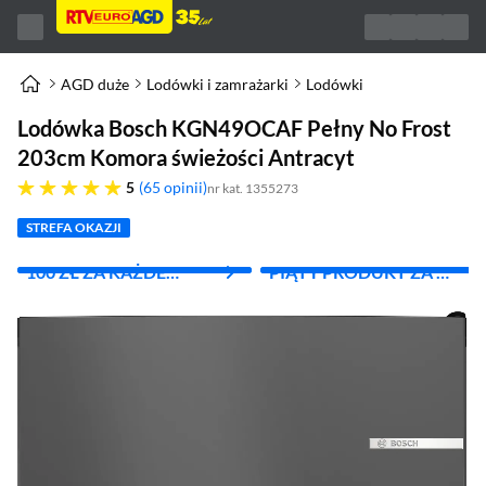
AGD duże
Lodówki i zamrażarki
Lodówki
Lodówka Bosch KGN49OCAF Pełny No Frost
203cm Komora świeżości Antracyt
pięć gwiazdek
5
65 opinii
nr kat. 1355273
STREFA OKAZJI
100 ZŁ ZA KAŻDE
PIĄTY PRODUKT ZA 1
WYDANE 1000 ZŁ
ZŁ!