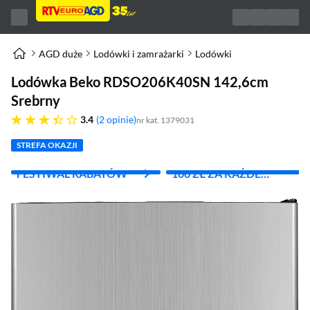
AGD duże
Lodówki i zamrażarki
Lodówki
Lodówka Beko RDSO206K40SN 142,6cm
Srebrny
3.4 gwiazdek
3.4
2 opinie
nr kat. 1379031
STREFA OKAZJI
FESTIWAL RABATÓW
100 ZŁ ZA KAŻDE
WYDANE 1000 ZŁ