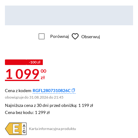
Porównaj
Obserwuj
Z KODEM
-100 zł
1 099
00
zł
Cena z kodem
RGFL2807310826C
obowiązuje do 31.08.2026 do 21:45
Najniższa cena z 30 dni przed obniżką: 1 199 zł
Najniższa cena z 30 dni przed obniżką:
1 199 zł
Cena bez kodu: 1 299 zł
Cena bez kodu:
1 299 zł
Karta informacyjna produktu
Plik w formacie pdf
(otworzy się w nowym oknie)