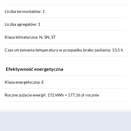
Liczba termostatów: 1
Liczba agregatów: 1
Klasa klimatyczna: N, SN, ST
Czas utrzymania temperatury w przypadku braku zasilania: 13,5 h
Efektywność energetyczna
Klasa energetyczna: E
Roczne zużycie energii: 172 kWh = 177,16 zł rocznie
Sekcja pominięta
Pojemność użytkowa chłodziarki: 169 l
Pojemność użytkowa zamrażarki: 37 l