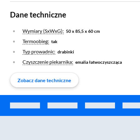
Dane techniczne
Otwórz warstwę
Wymiary (SxWxG):
50 x 85,5 x 60 cm
Otwórz warstwę
Termoobieg:
tak
Otwórz warstwę
Typ prowadnic:
drabinki
Otwórz warstwę
Czyszczenie piekarnika:
emalia łatwoczyszcząca
Zobacz dane techniczne
Zostałeś przeniesiony do sekcji akcesoriów