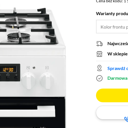
Cena bez kodu: 1 
Cena bez kodu:
1 
Warianty prod
Kolor frontu 
Najwcześn
W sklepie
Sprawdź d
Darmowa 