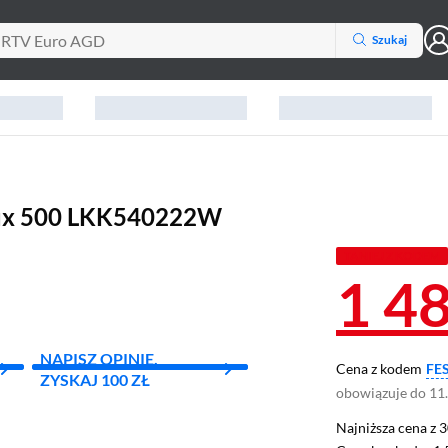
Szukaj
olux 500 LKK540222W
TANIEJ Z KODEM
1 4
NAPISZ OPINIĘ,
Cena z kodem
FE
ZYSKAJ 100 ZŁ
obowiązuje do 11
Najniższa cena z 3
Najniższa cena z 