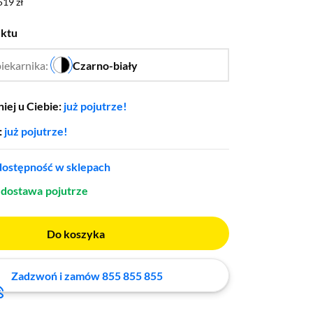
519 zł
519 zł
uktu
piekarnika:
Czarno-biały
…
iej u Ciebie:
już pojutrze!
:
już pojutrze!
ostępność w sklepach
dostawa
pojutrze
Do koszyka
Zadzwoń i zamów 855 855 855