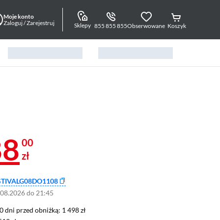
Moje konto
Zaloguj / Zarejestruj
Sklepy
855 855 855
Obserwowane
Koszyk
88
00
zł
STIVALG08DO1108
.08.2026 do 21:45
0 dni przed obniżką: 1 498 zł
30 dni przed obniżką:
1 498 zł