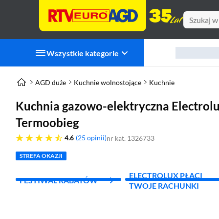
Wszystkie kategorie
AGD duże
Kuchnie wolnostojące
Kuchnie
Kuchnia gazowo-elektryczna Electr
Termoobieg
4.6 gwiazdek
4.6
25 opinii
nr kat. 1326733
STREFA OKAZJI
ELECTROLUX PŁACI
FESTIWAL RABATÓW
TWOJE RACHUNKI