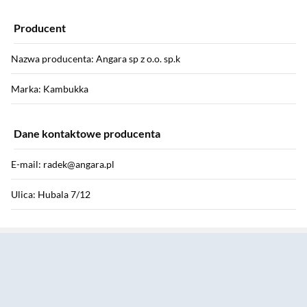
Producent
Nazwa producenta: Angara sp z o.o. sp.k
Marka: Kambukka
Dane kontaktowe producenta
E-mail: radek@angara.pl
Ulica: Hubala 7/12
Sekcja pominięta
Kod pocztowy: 05-803
Miasto: Pruszków
Kraj: Polska