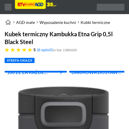
AGD małe
Wyposażenie kuchni
Kubki termiczne
Kubek termiczny Kambukka Etna Grip 0,5l
Black Steel
pięć gwiazdek
5
6 opinii
nr kat. 1380420
STREFA OKAZJI
100 ZŁ ZA KAŻDE
DARMOWA DOSTAWA
WYDANE 1000 ZŁ
Z INPOST