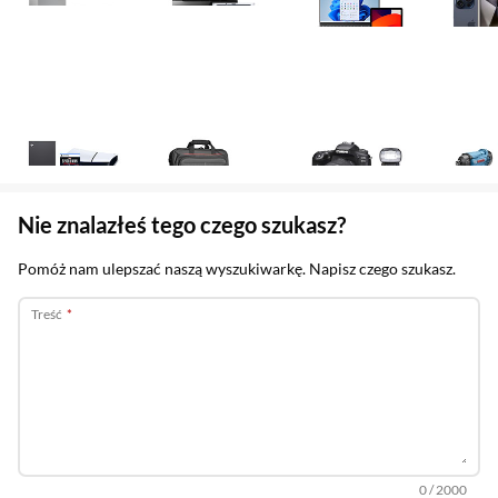
tablety
gad
Gaming
Akcesoria
Foto i kamery
Narz
Sekcja pominięta
Nie znalazłeś tego czego szukasz?
Pomóż nam ulepszać naszą wyszukiwarkę. Napisz czego szukasz.
Treść
Wpisano
z dostępny
znak
0
/
2000