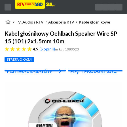
TV, Audio i RTV
Akcesoria RTV
Kable głośnikowe
Kabel głośnikowy Oehlbach Speaker Wire SP-
15 (101) 2x1,5mm 10m
4.9 gwiazdek
4.9
5 opinii
nr kat. 1080523
STREFA OKAZJI
FESTIWAL RABATÓW
PIĄTY PRODUKT ZA 1
ZŁ!