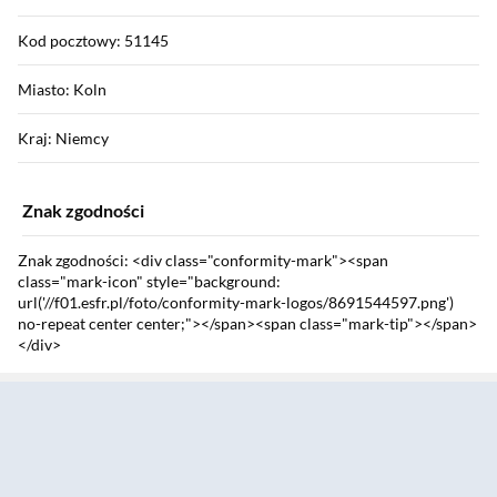
Kod pocztowy: 51145
Miasto: Koln
Kraj: Niemcy
Znak zgodności
Znak zgodności: <div class="conformity-mark"><span
class="mark-icon" style="background:
url('//f01.esfr.pl/foto/conformity-mark-logos/8691544597.png')
no-repeat center center;"></span><span class="mark-tip"></span>
</div>
Sekcja pominięta