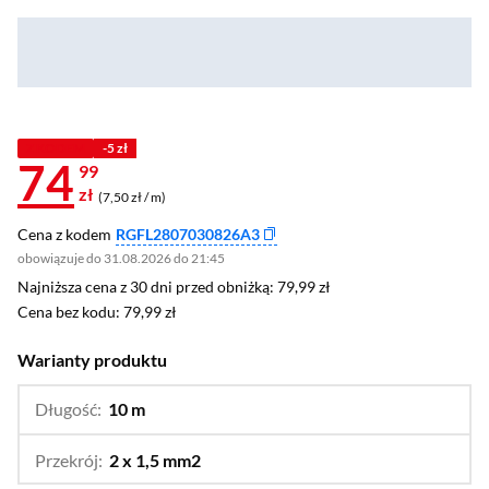
Z KODEM
-5 zł
74
99
zł
(7,50 zł / m)
Cena z kodem
RGFL2807030826A3
obowiązuje do 31.08.2026 do 21:45
Najniższa cena z 30 dni przed obniżką: 79,99 zł
Najniższa cena z 30 dni przed obniżką:
79,99 zł
Cena bez kodu: 79,99 zł
Cena bez kodu:
79,99 zł
Warianty produktu
Długość:
10 m
…
20 m,
30 m
Przekrój:
2 x 1,5 mm2
…
2 x 2,5 mm2