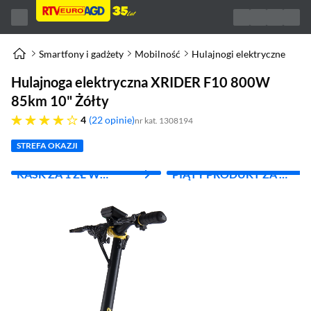
Smartfony i gadżety
Mobilność
Hulajnogi elektryczne
Hulajnoga elektryczna XRIDER F10 800W
85km 10" Żółty
cztery gwiazdki
4
22 opinie
nr kat. 1308194
STREFA OKAZJI
KASK ZA 1 ZŁ W
PIĄTY PRODUKT ZA 1
SKLEPACH
ZŁ!
FIZYCZNYCH