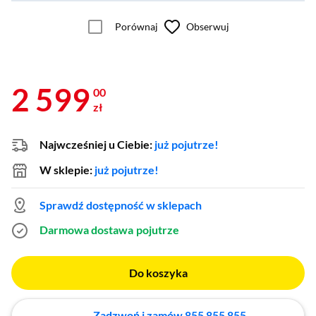
Porównaj
Obserwuj
2 599
00
zł
Najwcześniej u Ciebie:
już pojutrze!
W sklepie:
już pojutrze!
Sprawdź dostępność w sklepach
Darmowa dostawa
pojutrze
Do koszyka
Zadzwoń i zamów 855 855 855