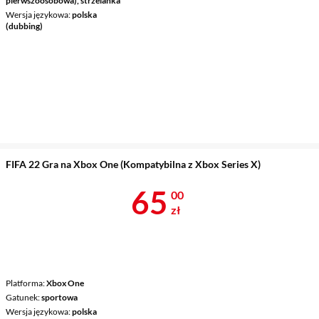
pierwszoosobowa), strzelanka
Wersja językowa
polska
(dubbing)
FIFA 22 Gra na Xbox One (Kompatybilna z Xbox Series X)
Cena 65 zł
65
00
zł
Platforma
Xbox One
Gatunek
sportowa
Wersja językowa
polska