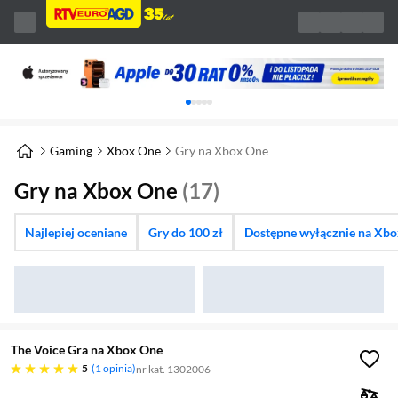
Karuzela z banerami, aktualny element 1 z 
Gaming
Xbox One
Gry na Xbox One
Gry na Xbox One
(17)
Najlepiej oceniane
Gry do 100 zł
Dostępne wyłącznie na Xb
The Voice Gra na Xbox One
pięć gwiazdek
5
1 opinia
nr kat. 1302006