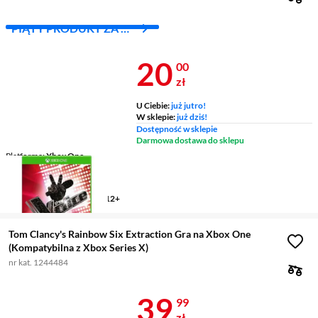
PIĄTY PRODUKT ZA 1
ZŁ!
Cena 20 zł
20
00
zł
U Ciebie:
już jutro!
W sklepie:
już dziś!
Dostępność w sklepie
Darmowa dostawa do sklepu
Platforma
Xbox One
Gatunek
muzyka
Wersja językowa
angielska
Przedział wiekowy (PEGI)
12+
Tom Clancy's Rainbow Six Extraction Gra na Xbox One
(Kompatybilna z Xbox Series X)
nr kat. 1244484
Cena 39,99 z
39
99
zł