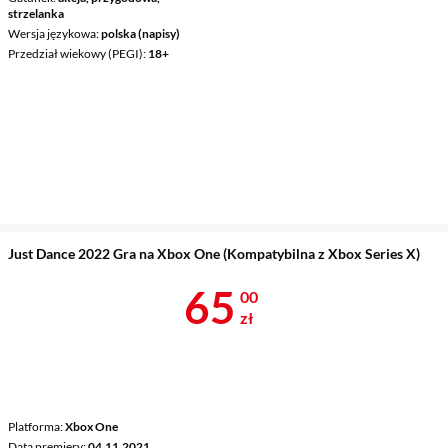
strzelanka
Wersja językowa
polska (napisy)
Przedział wiekowy (PEGI)
18+
Just Dance 2022 Gra na Xbox One (Kompatybilna z Xbox Series X)
Cena 65 zł
65
00
zł
Platforma
Xbox One
Data premiery
04.11.2021