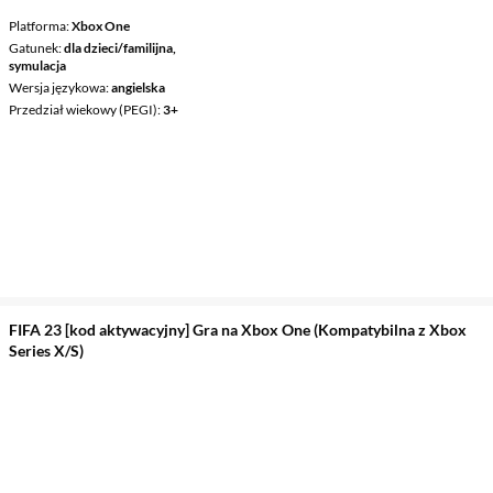
Platforma
Xbox One
Gatunek
dla dzieci/familijna,
symulacja
Wersja językowa
angielska
Przedział wiekowy (PEGI)
3+
FIFA 23 [kod aktywacyjny] Gra na Xbox One (Kompatybilna z Xbox
Series X/S)