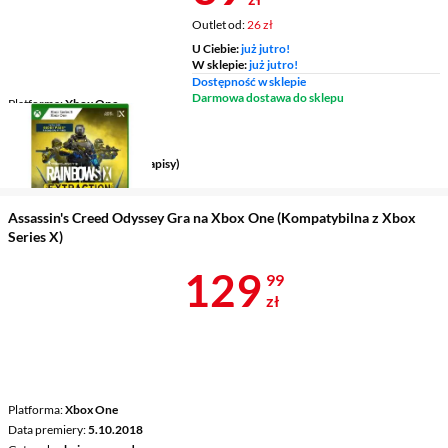
Outlet od:
26 zł
U Ciebie:
już jutro!
W sklepie:
już jutro!
Dostępność w sklepie
Darmowa dostawa do sklepu
Platforma
Xbox One
Data premiery
20.01.2022
Gatunek
akcja, strzelanka
Wersja językowa
polska (napisy)
Assassin's Creed Odyssey Gra na Xbox One (Kompatybilna z Xbox
Series X)
Cena 129,99 
129
99
zł
Platforma
Xbox One
Data premiery
5.10.2018