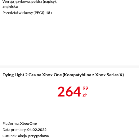
Wersja językowa
polska (napisy),
angielska
Przedział wiekowy (PEGI)
18+
Dying Light 2 Gra na Xbox One (Kompatybilna z Xbox Series X)
Cena 264,99 
264
99
zł
Platforma
Xbox One
Data premiery
04.02.2022
Gatunek
akcja, przygodowa,