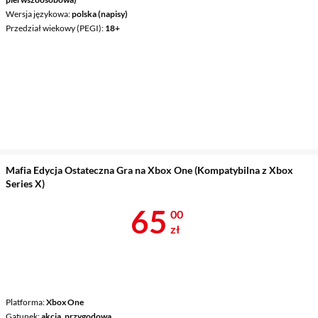
Wersja językowa
polska (napisy)
Przedział wiekowy (PEGI)
18+
Mafia Edycja Ostateczna Gra na Xbox One (Kompatybilna z Xbox
Series X)
Cena 65 zł
65
00
zł
Platforma
Xbox One
Gatunek
akcja, przygodowa,