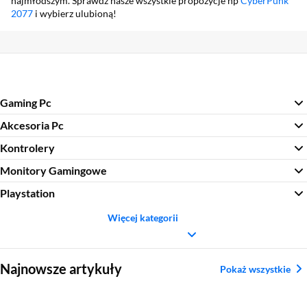
najmłodszym. Sprawdź nasze wszystkie propozycje np
CyberPunk
2077
i wybierz ulubioną!
Gaming Pc
Akcesoria Pc
Kontrolery
Monitory Gamingowe
Playstation
Więcej kategorii
Sekcja pominięta
Najnowsze artykuły
Pokaż wszystkie