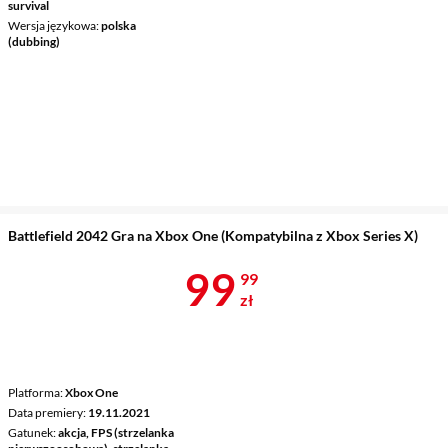
survival
Wersja językowa
polska
(dubbing)
Battlefield 2042 Gra na Xbox One (Kompatybilna z Xbox Series X)
Cena 99,99 z
99
99
zł
Platforma
Xbox One
Data premiery
19.11.2021
Gatunek
akcja, FPS (strzelanka