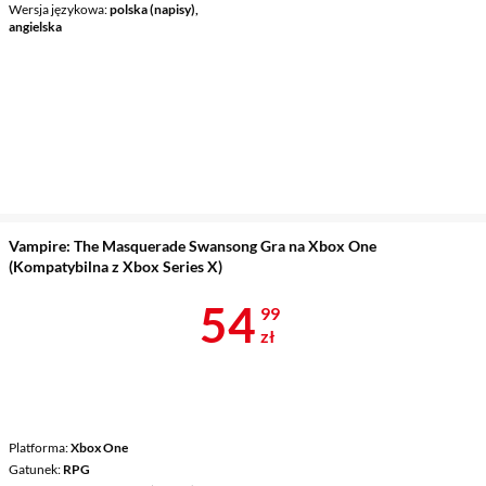
Wersja językowa
polska (napisy),
angielska
Vampire: The Masquerade Swansong Gra na Xbox One
(Kompatybilna z Xbox Series X)
Cena 54,99 z
54
99
zł
Platforma
Xbox One
Gatunek
RPG