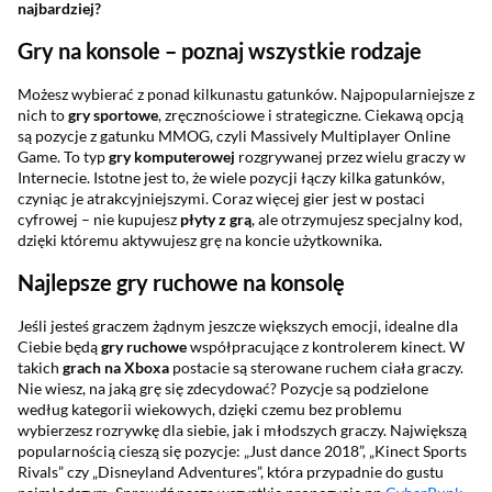
najbardziej?
Gry na konsole – poznaj wszystkie rodzaje
Możesz wybierać z ponad kilkunastu gatunków. Najpopularniejsze z
nich to
gry sportowe
, zręcznościowe i strategiczne. Ciekawą opcją
są pozycje z gatunku MMOG, czyli Massively Multiplayer Online
Game. To typ
gry komputerowej
rozgrywanej przez wielu graczy w
Internecie. Istotne jest to, że wiele pozycji łączy kilka gatunków,
czyniąc je atrakcyjniejszymi. Coraz więcej gier jest w postaci
cyfrowej – nie kupujesz
płyty z grą
, ale otrzymujesz specjalny kod,
dzięki któremu aktywujesz grę na koncie użytkownika.
Najlepsze gry ruchowe na konsolę
Jeśli jesteś graczem żądnym jeszcze większych emocji, idealne dla
Ciebie będą
gry ruchowe
współpracujące z kontrolerem kinect. W
takich
grach na Xboxa
postacie są sterowane ruchem ciała graczy.
Nie wiesz, na jaką grę się zdecydować? Pozycje są podzielone
według kategorii wiekowych, dzięki czemu bez problemu
wybierzesz rozrywkę dla siebie, jak i młodszych graczy. Największą
popularnością cieszą się pozycje: „Just dance 2018”, „Kinect Sports
Rivals” czy „Disneyland Adventures”, która przypadnie do gustu