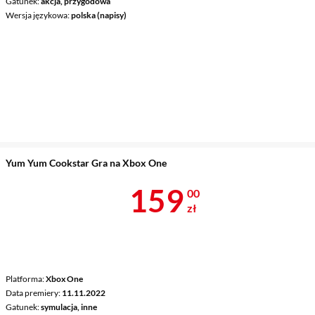
Gatunek
akcja, przygodowa
Wersja językowa
polska (napisy)
Yum Yum Cookstar Gra na Xbox One
Cena 159 zł
159
00
zł
Platforma
Xbox One
Data premiery
11.11.2022
Gatunek
symulacja, inne