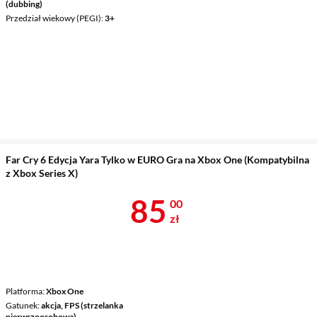
(dubbing)
Przedział wiekowy (PEGI)
3+
Far Cry 6 Edycja Yara Tylko w EURO Gra na Xbox One (Kompatybilna
z Xbox Series X)
Cena 85 zł
85
00
zł
Platforma
Xbox One
Gatunek
akcja, FPS (strzelanka
pierwszoosobowa)