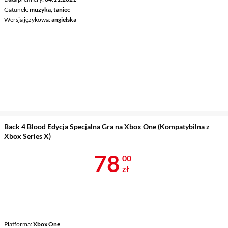
Gatunek
muzyka, taniec
Wersja językowa
angielska
Back 4 Blood Edycja Specjalna Gra na Xbox One (Kompatybilna z
Xbox Series X)
Cena 78 zł
78
00
zł
Platforma
Xbox One