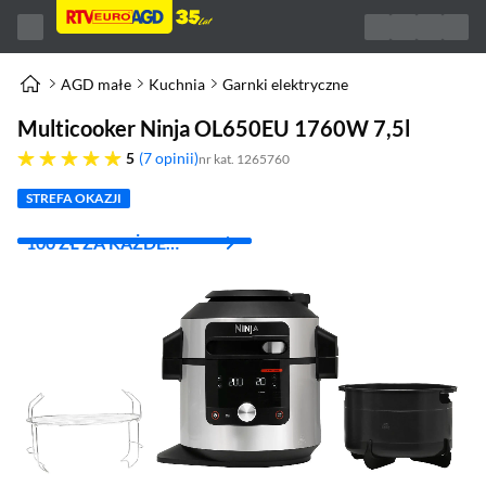
AGD małe
Kuchnia
Garnki elektryczne
Multicooker Ninja OL650EU 1760W 7,5l
pięć gwiazdek
5
7 opinii
nr kat. 1265760
STREFA OKAZJI
100 ZŁ ZA KAŻDE
WYDANE 1000 ZŁ