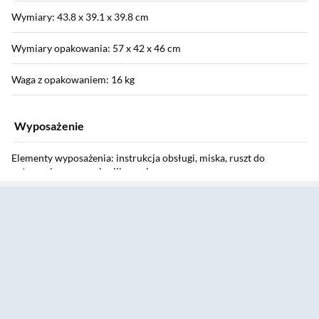
Wymiary: 43.8 x 39.1 x 39.8 cm
Wymiary opakowania: 57 x 42 x 46 cm
Waga z opakowaniem: 16 kg
Wyposażenie
Elementy wyposażenia: instrukcja obsługi, miska, ruszt do
gotowania na parze i grillowania
Sekcja pominięta
Instrukcja użytkownika: Pobierz
Informacje o bezpieczeństwie: Pobierz
Gwarancja
Gwarancja: 24 miesiące