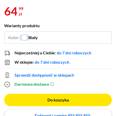
64
99
zł
Warianty produktu
Kolor:
Biały
…
Najwcześniej u Ciebie:
do 7 dni roboczych
W sklepie:
do 7 dni roboczych
Sprawdź dostępność w sklepach
Darmowa dostawa
(otworzy się w nowym oknie)
Do koszyka
Zadzwoń i zamów 855 855 855