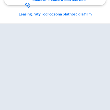
Leasing, raty i odroczona płatność dla firm
Zostałeś przeniesiony do sekcji akcesoriów