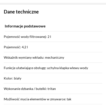
Zostałeś przeniesiony do danych technicznych produktu
Dane techniczne
Informacje podstawowe
Pojemność wody filtrowanej: 2 l
Pojemność: 4,2 l
Wskaźnik wymiany wkładu: mechaniczny
Funkcje ułatwiające obsługę: uchylna klapka wlewu wody
Kolor: biały
Wykonanie dzbanka / butelki: tritan
Możliwość mycia elementów w zmywarce: tak