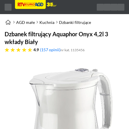
AGD małe
Kuchnia
Dzbanki filtrujące
Dzbanek filtrujący Aquaphor Onyx 4,2l 3
wkłady Biały
4.9 gwiazdek
4.9
157 opinii
nr kat. 1135456