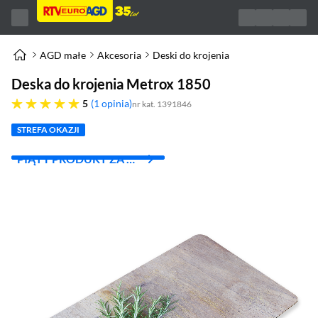
AGD małe
Akcesoria
Deski do krojenia
Deska do krojenia Metrox 1850
pięć gwiazdek
5
1 opinia
nr kat. 1391846
STREFA OKAZJI
PIĄTY PRODUKT ZA 1
ZŁ!