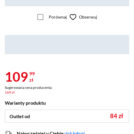
Porównaj
Obserwuj
109
99
zł
Sugerowana cena producenta:
169 zł
Warianty produktu
84 zł
Outlet od
Najwcześniej u Ciebie:
już jutro!