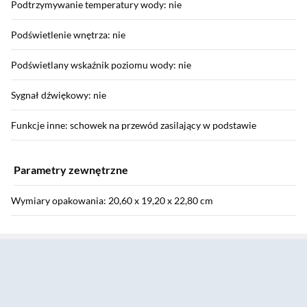
Podtrzymywanie temperatury wody: nie
Podświetlenie wnętrza: nie
Podświetlany wskaźnik poziomu wody: nie
Sygnał dźwiękowy: nie
Funkcje inne: schowek na przewód zasilający w podstawie
Parametry zewnętrzne
Wymiary opakowania: 20,60 x 19,20 x 22,80 cm
Sekcja pominięta
Waga z opakowaniem: 1,09 kg
Wyposażenie
Wyposażenie: instrukcja obsługi w języku polskim, karta