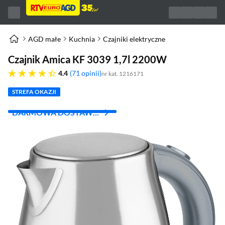
AGD małe
Kuchnia
Czajniki elektryczne
Czajnik Amica KF 3039 1,7l 2200W
4.4 gwiazdek
4.4
71 opinii
nr kat. 1216171
STREFA OKAZJI
DARMOWA DOSTAWA
Z INPOST