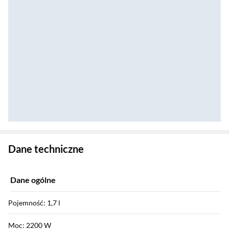
Zostałeś przeniesiony do danych technicznych produktu
Dane techniczne
Dane ogólne
Pojemność: 1,7 l
Moc: 2200 W