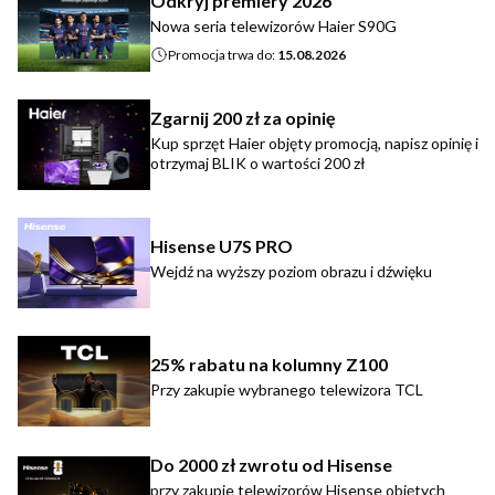
Odkryj premiery 2026
Nowa seria telewizorów Haier S90G
Promocja trwa do:
15.08.2026
Zgarnij 200 zł za opinię
Kup sprzęt Haier objęty promocją, napisz opinię i
otrzymaj BLIK o wartości 200 zł
Hisense U7S PRO
Wejdź na wyższy poziom obrazu i dźwięku
25% rabatu na kolumny Z100
Przy zakupie wybranego telewizora TCL
Do 2000 zł zwrotu od Hisense
przy zakupie telewizorów Hisense objętych