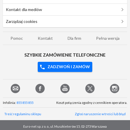
Kontakt dla mediów
Zarządzaj cookies
Pomoc
Kontakt
Dla firm
Pełna wersja
SZYBKIE ZAMÓWIENIE TELEFONICZNE
ZADZWOŃ I ZAMÓW
Infolinia:
855 855 855
Koszt połączenia zgodny z cennikiem operatora.
Treść regulaminu sklepu
Zgłoś naruszenie w treści lub błąd
Euro-net sp. z o. o., ul. Muszkieterów 15, 02-273 Warszawa