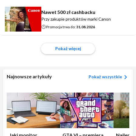
Nawet 500 zł cashbacku
Przy zakupie produktów marki Canon
Promocja trwa do:
31.08.2026
Pokaż więcej
Najnowsze artykuły
Pokaż wszystkie
Jaki monitor
GTA VI – premiera
Najleps