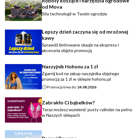
Roboty koszące i narzędzia ogrodowe
od Mova
Siła technologii w Twoim ogrodzie
Lepszy dzień zaczyna się od mrożonej
kawy
Sprawdź limitowane okazje na ekspresy i
akcesoria objęte promocją
Naszyjnik Hohonu za 1 zł
Zgarnij kod na zakup naszyjnika objętego
promocją za 1 zł w sklepie hohonu.pl
Promocja trwa do:
24.08.2026
Zabrakło Ci bąbelków?
Teraz możesz wymienić pusty cylinder na pełny
w Naszych sklepach