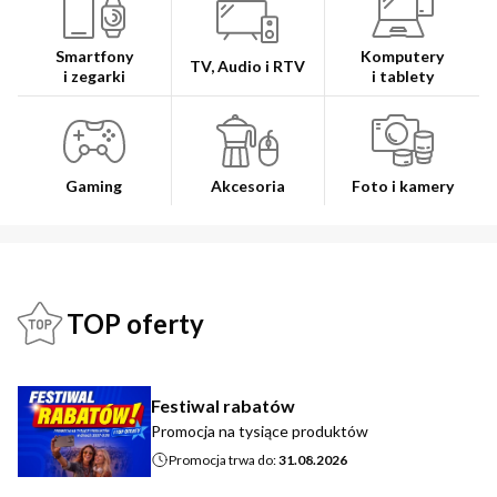
Smartfony
Komputery
TV, Audio i RTV
i zegarki
i tablety
Gaming
Akcesoria
Foto i kamery
TOP oferty
Festiwal rabatów
Promocja na tysiące produktów
Promocja trwa do:
31.08.2026