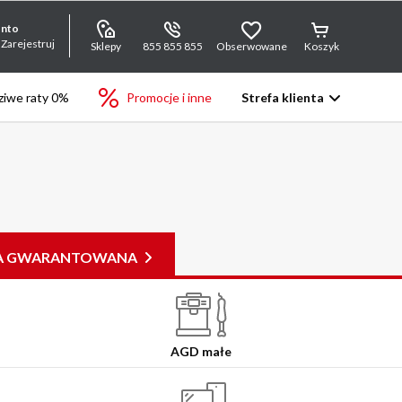
onto
 Zarejestruj
Sklepy
855 855 855
Obserwowane
Koszyk
iwe raty 0%
Promocje i inne
Strefa klienta
JA GWARANTOWANA
AGD małe