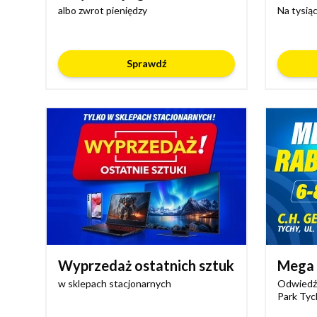
albo zwrot pieniędzy
Na tysią
Sprawdź
Wyprzedaż ostatnich sztuk
Mega 
w sklepach stacjonarnych
Odwiedź 
Park Tyc