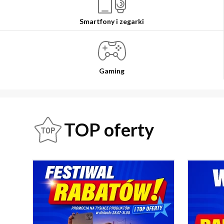
Smartfony i zegarki
Gaming
TOP oferty