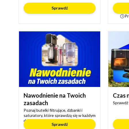
Sprawdź
Pr
Nawodnienie na Twoich
Czas n
zasadach
Sprawdź 
Poznaj butelki filtrujące, dzbanki i
saturatory, które sprawdzą się w każdym
domu
Sprawdź