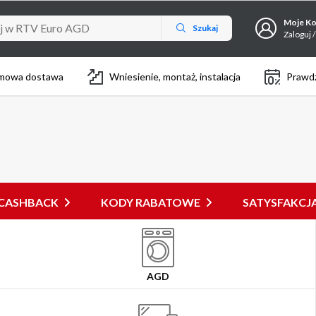
Moje K
Szukaj
Zaloguj /
mowa dostawa
Wniesienie, montaż, instalacja
Prawdz
CASHBACK
KODY RABATOWE
SATYSFAKC
AGD