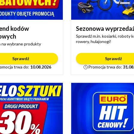
end kodów
Sezonowa wyprzeda
owych
Sprawdź m.in. kosiarki, roboty 
rowery, hulajonogi!
 na wybrane produkty
Sprawdź
Sprawdź
omocja trwa do:
10.08.2026
Promocja trwa do:
31.08