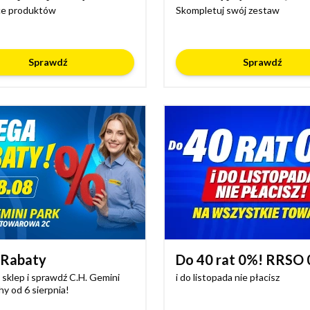
ce produktów
Skompletuj swój zestaw
Sprawdź
Sprawdź
Rabaty
Do 40 rat 0%! RRSO
sklep i sprawdź C.H. Gemini
i do listopada nie płacisz
hy od 6 sierpnia!