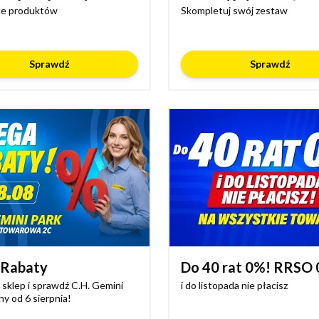
ce produktów
Skompletuj swój zestaw
Sprawdź
Sprawdź
Rabaty
Do 40 rat 0%! RRSO
sklep i sprawdź C.H. Gemini
i do listopada nie płacisz
hy od 6 sierpnia!