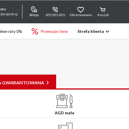
onto
 Zarejestruj
Sklepy
855 855 855
Obserwowane
Koszyk
iwe raty 0%
Promocje i inne
Strefa klienta
JA GWARANTOWANA
AGD małe