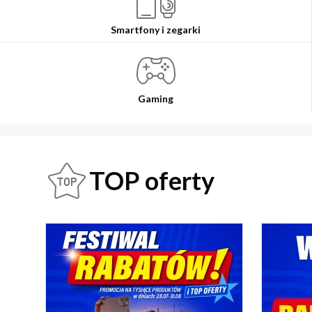
Smartfony i zegarki
Gaming
TOP oferty