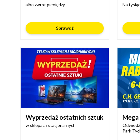
albo zwrot pieniędzy
Na tysią
Sprawdź
Wyprzedaż ostatnich sztuk
Mega 
w sklepach stacjonarnych
Odwiedź 
Park Tyc