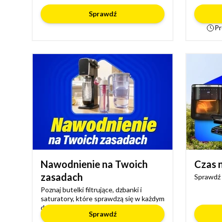
Sprawdź
Pr
Nawodnienie na Twoich
Czas n
zasadach
Sprawdź 
Poznaj butelki filtrujące, dzbanki i
saturatory, które sprawdzą się w każdym
domu
Sprawdź