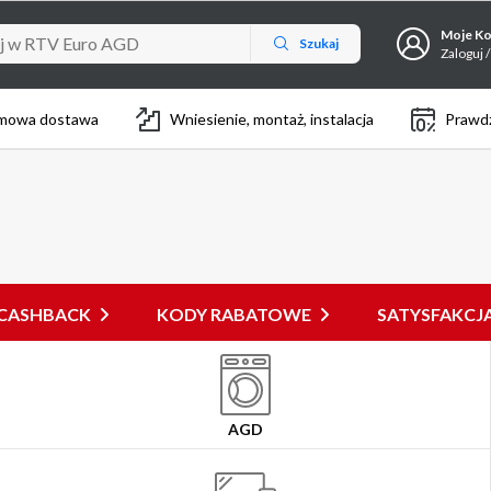
Moje K
Szukaj
Zaloguj /
mowa dostawa
Wniesienie, montaż, instalacja
Prawdz
CASHBACK
KODY RABATOWE
SATYSFAKC
AGD