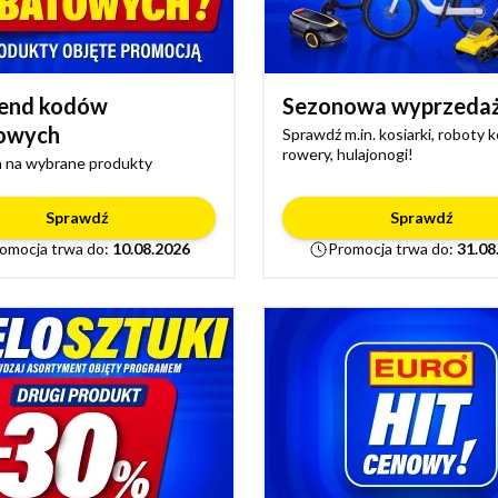
end kodów
Sezonowa wyprzeda
owych
Sprawdź m.in. kosiarki, roboty 
rowery, hulajonogi!
 na wybrane produkty
Sprawdź
Sprawdź
omocja trwa do:
10.08.2026
Promocja trwa do:
31.08