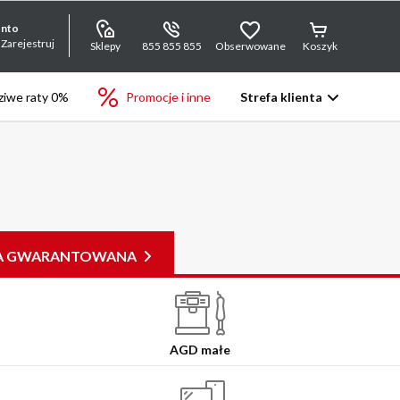
onto
 Zarejestruj
Sklepy
855 855 855
Obserwowane
Koszyk
iwe raty 0%
Promocje i inne
Strefa klienta
JA GWARANTOWANA
AGD małe