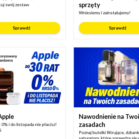
sprzęty
uj swój zestaw
Wniesiemy i zainstalujemy!
Sprawdź
Sprawdź
Apple
Nawodnienie na Two
zasadach
 0% i do listopada nie płacisz!
%
Poznaj butelki filtrujące, dzbanki
saturatory, które sprawdzą się