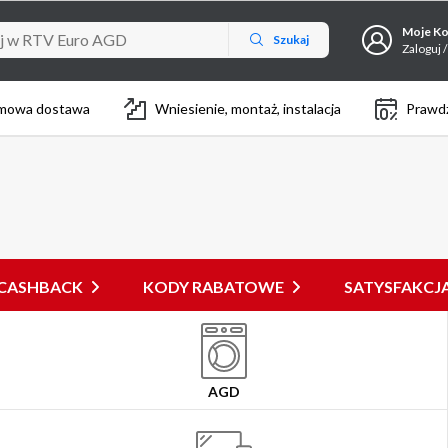
Moje K
Szukaj
Zaloguj /
mowa dostawa
Wniesienie, montaż, instalacja
Prawdz
CASHBACK
KODY RABATOWE
SATYSFAKC
AGD