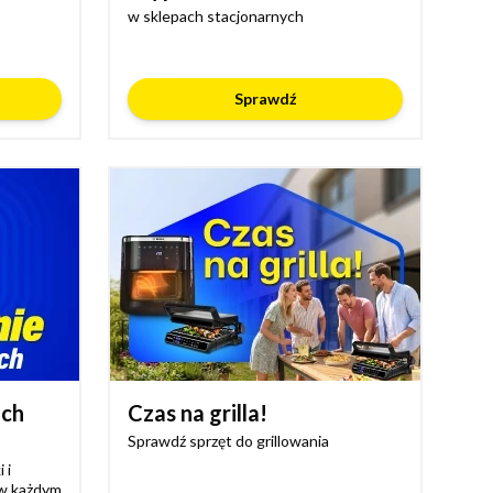
w sklepach stacjonarnych
Sprawdź
ich
Czas na grilla!
Sprawdź sprzęt do grillowania
 i
 w każdym