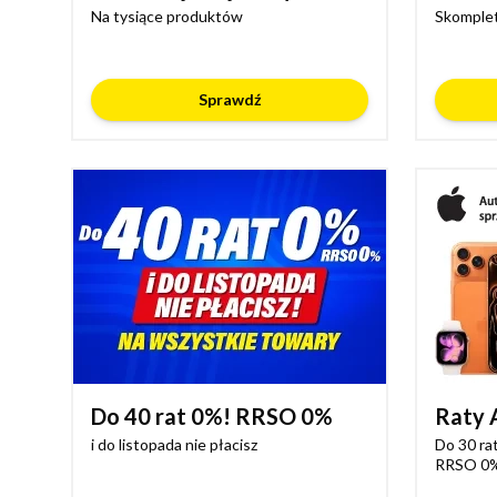
Na tysiące produktów
Skomplet
Sprawdź
Do 40 rat 0%! RRSO 0%
Raty 
i do listopada nie płacisz
Do 30 rat
RRSO 0