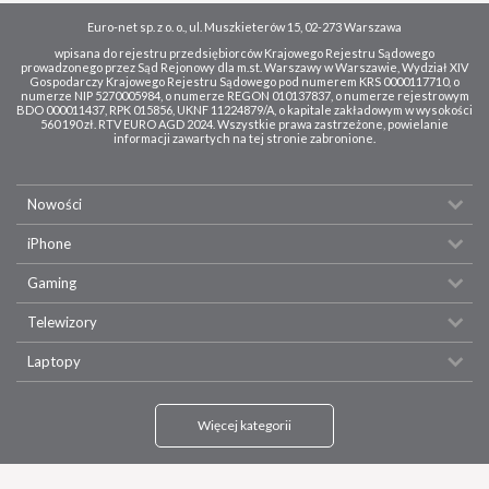
Euro-net sp. z o. o., ul. Muszkieterów 15, 02-273 Warszawa
wpisana do rejestru przedsiębiorców Krajowego Rejestru Sądowego
prowadzonego przez Sąd Rejonowy dla m.st. Warszawy w Warszawie, Wydział XIV
Gospodarczy Krajowego Rejestru Sądowego pod numerem KRS 0000117710, o
numerze NIP 5270005984, o numerze REGON 010137837, o numerze rejestrowym
BDO 000011437, RPK 015856, UKNF 11224879/A, o kapitale zakładowym w wysokości
560 190 zł. RTV EURO AGD 2024. Wszystkie prawa zastrzeżone, powielanie
informacji zawartych na tej stronie zabronione.
Nowości
iPhone
Gaming
Telewizory
Laptopy
Więcej kategorii