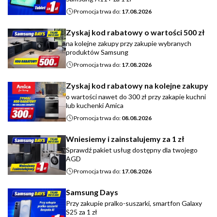
Promocja trwa do:
17.08.2026
Zyskaj kod rabatowy o wartości 500 zł
na kolejne zakupy przy zakupie wybranych
produktów Samsung
Promocja trwa do:
17.08.2026
Zyskaj kod rabatowy na kolejne zakupy
o wartości nawet do 300 zł przy zakapie kuchni
lub kuchenki Amica
Promocja trwa do:
08.08.2026
Wniesiemy i zainstalujemy za 1 zł
Sprawdź pakiet usług dostępny dla twojego
AGD
Promocja trwa do:
17.08.2026
Samsung Days
Przy zakupie pralko-suszarki, smartfon Galaxy
S25 za 1 zł