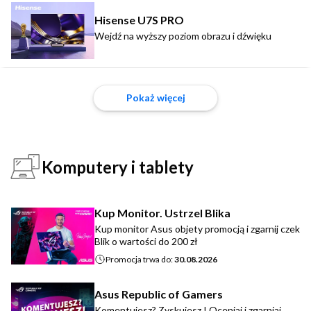
Hisense U7S PRO
Wejdź na wyższy poziom obrazu i dźwięku
Pokaż więcej
Komputery i tablety
Kup Monitor. Ustrzel Blika
Kup monitor Asus objety promocją i zgarnij czek
Blik o wartości do 200 zł
Promocja trwa do:
30.08.2026
Asus Republic of Gamers
Komentujesz? Zyskujesz ! Oceniaj i zgarniaj