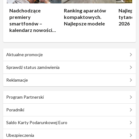
Nadchodzące
Ranking aparatów
Najlepsz
premiery
kompaktowych.
tytanowe
smartfonów –
Najlepsze modele
2026
kalendarz nowości
2026
Aktualne promocje
Sprawdź status zamówienia
Reklamacje
Program Partnerski
Poradniki
Saldo Karty Podarunkowej Euro
Ubezpieczenia