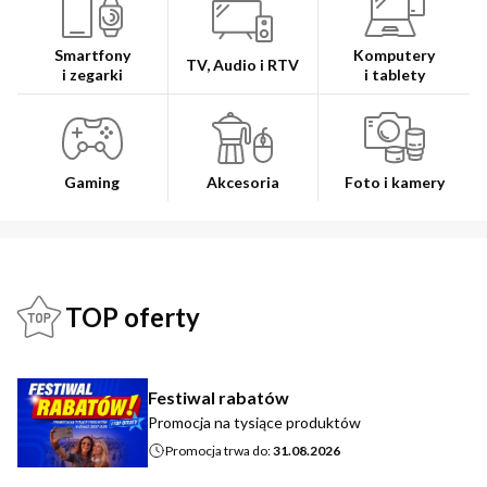
Smartfony
Komputery
TV, Audio i RTV
i zegarki
i tablety
Gaming
Akcesoria
Foto i kamery
TOP oferty
Festiwal rabatów
Promocja na tysiące produktów
Promocja trwa do:
31.08.2026